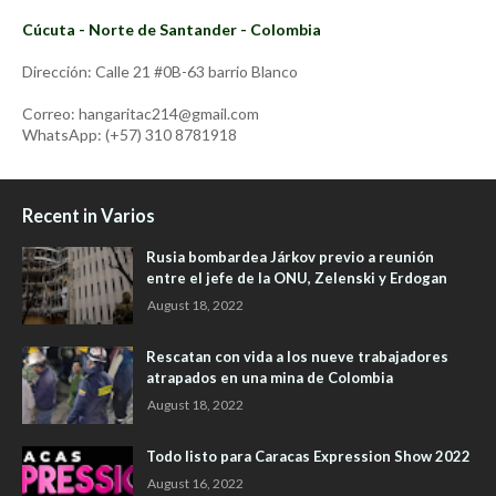
Cúcuta - Norte de Santander - Colombia
Dirección: Calle 21 #0B-63 barrio Blanco
Correo: hangaritac214@gmail.com
WhatsApp: (+57) 310 8781918
Recent in Varios
Rusia bombardea Járkov previo a reunión
entre el jefe de la ONU, Zelenski y Erdogan
August 18, 2022
Rescatan con vida a los nueve trabajadores
atrapados en una mina de Colombia
August 18, 2022
Todo listo para Caracas Expression Show 2022
August 16, 2022