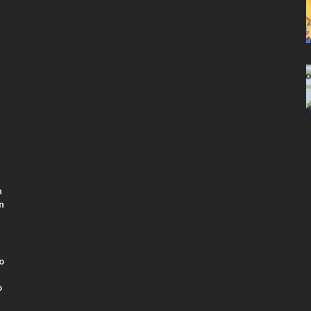
n
n
o
o