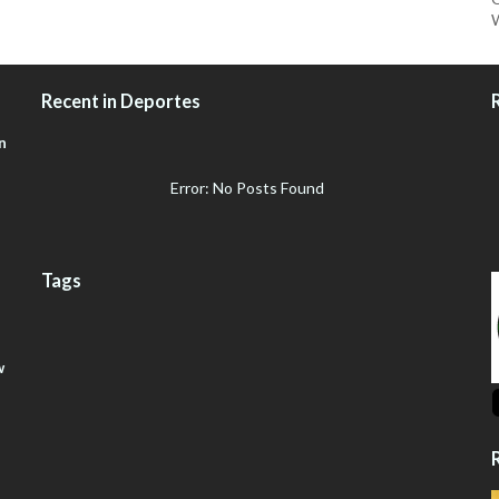
W
Recent in Deportes
n
Error: No Posts Found
Tags
w
R