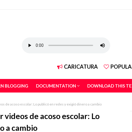
CARICATURA
POPULA
RN BLOGGING
DOCUMENTATION
DOWNLOAD THIS T
eos de acoso escolar: Lo publicó en redes y exigió dinero a cambio
r videos de acoso escolar: Lo
ro a cambio