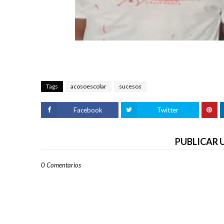
Tags
acosoescolar
sucesos
Facebook
Twitter
PUBLICAR
0 Comentarios