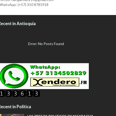
hatsApp: (+57) 310 8781918
Recent in Antioquía
Error: No Posts Found
ecent in Política