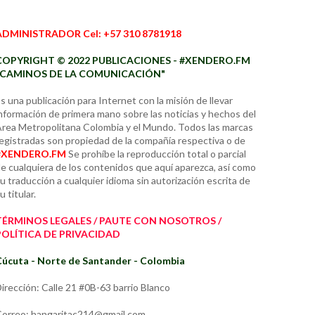
ADMINISTRADOR Cel: +57 310 8781918
COPYRIGHT © 2022 PUBLICACIONES - #XENDERO.FM
"CAMINOS DE LA COMUNICACIÓN"
s una publicación para Internet con la misión de llevar
nformación de primera mano sobre las noticias y hechos del
rea Metropolitana Colombia y el Mundo. Todos las marcas
egistradas son propiedad de la compañía respectiva o de
#XENDERO.FM
Se prohíbe la reproducción total o parcial
e cualquiera de los contenidos que aquí aparezca, así como
u traducción a cualquier idioma sin autorización escrita de
u titular.
TÉRMINOS LEGALES / PAUTE CON NOSOTROS /
POLÍTICA DE PRIVACIDAD
úcuta - Norte de Santander - Colombia
irección: Calle 21 #0B-63 barrio Blanco
orreo: hangaritac214@gmail.com