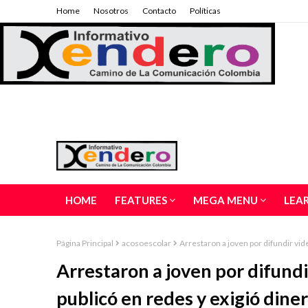
Home
Nosotros
Contacto
Políticas
HOME
FEATURES
MEGA MENU
LEA
Página Principal
acosoescolar
Arrestaron a joven por difundir vid
Arrestaron a joven por difundi
publicó en redes y exigió dine