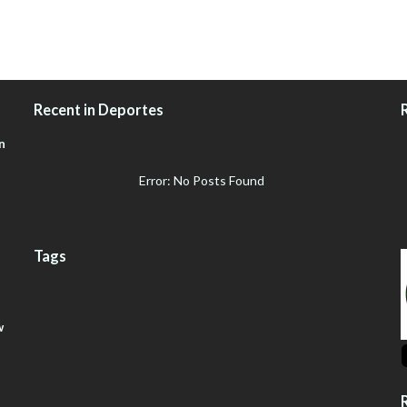
Recent in Deportes
n
Error: No Posts Found
Tags
w
R