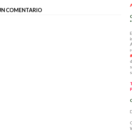
 UN COMENTARIO
E
i
Á
r
d
s
s
C
D
C
W