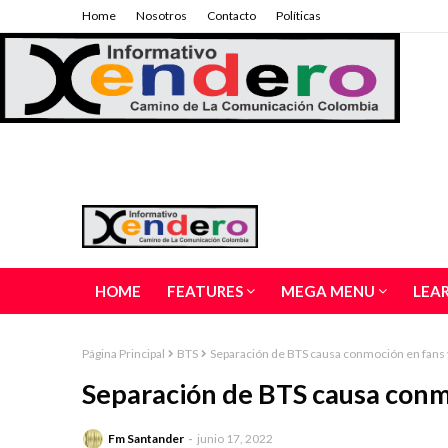
Home
Nosotros
Contacto
Políticas
HOME
FEATURES
MEGA MENU
LEA
Página Principal
BTS
Separación de BTS causa conmoción en fans y
Separación de BTS causa conmo
Fm Santander
junio 17, 2022