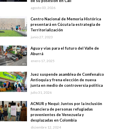
de su posesión en Cali
agosto 03, 2026
Centro Nacional de Memoria Histórica
presentará en Cúcuta la estrategia de
Territorialización
junio 27, 2023
Agua y vías para el futuro del Valle de
Aburrá
enero 17, 2025
Juez suspende asamblea de Comfenalco
Antioquia y frena elección de nueva
junta en medio de controversia política
julio 31, 2026
ACNUR y Nequi: Juntos por la inclusión
financiera de personas refugiadas
provenientes de Venezuela y
desplazadas en Colombia
diciembre 12, 2024