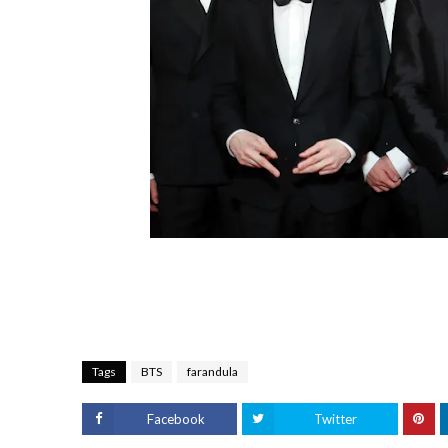
Tags
BTS
farandula
Facebook
Twitter