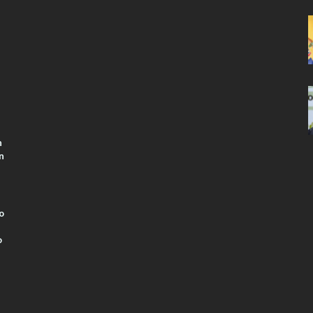
n
n
o
o