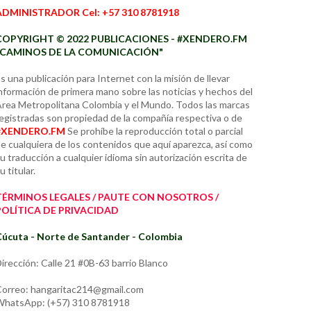
ADMINISTRADOR Cel: +57 310 8781918
COPYRIGHT © 2022 PUBLICACIONES - #XENDERO.FM
"CAMINOS DE LA COMUNICACIÓN"
s una publicación para Internet con la misión de llevar
nformación de primera mano sobre las noticias y hechos del
rea Metropolitana Colombia y el Mundo. Todos las marcas
egistradas son propiedad de la compañía respectiva o de
#XENDERO.FM
Se prohíbe la reproducción total o parcial
e cualquiera de los contenidos que aquí aparezca, así como
u traducción a cualquier idioma sin autorización escrita de
u titular.
TÉRMINOS LEGALES / PAUTE CON NOSOTROS /
POLÍTICA DE PRIVACIDAD
úcuta - Norte de Santander - Colombia
irección: Calle 21 #0B-63 barrio Blanco
orreo: hangaritac214@gmail.com
hatsApp: (+57) 310 8781918