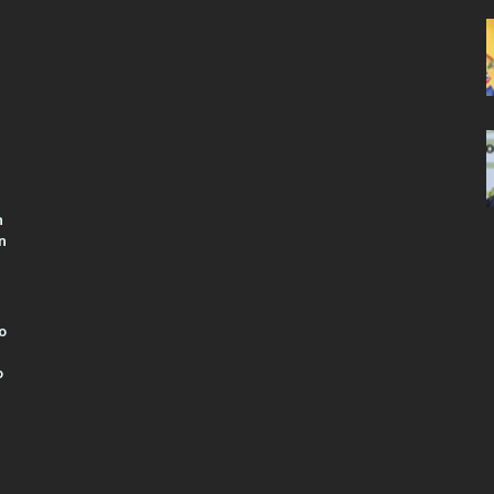
n
n
o
o