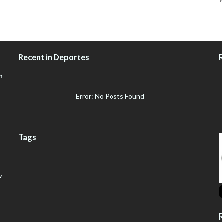
Recent in Deportes
n
Error: No Posts Found
Tags
w
R