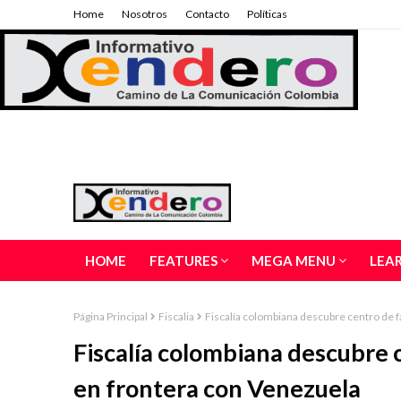
Home
Nosotros
Contacto
Políticas
HOME
FEATURES
MEGA MENU
LEA
Página Principal
Fiscalia
Fiscalía colombiana descubre centro de f
Fiscalía colombiana descubre c
en frontera con Venezuela