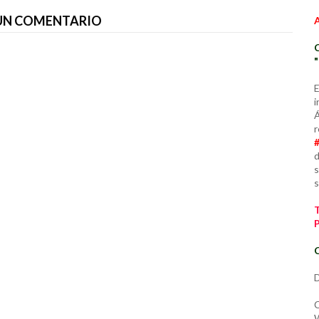
 UN COMENTARIO
E
i
Á
r
d
s
s
C
D
C
W