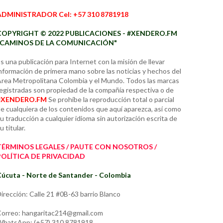
ADMINISTRADOR Cel: +57 310 8781918
COPYRIGHT © 2022 PUBLICACIONES - #XENDERO.FM
"CAMINOS DE LA COMUNICACIÓN"
s una publicación para Internet con la misión de llevar
nformación de primera mano sobre las noticias y hechos del
rea Metropolitana Colombia y el Mundo. Todos las marcas
egistradas son propiedad de la compañía respectiva o de
#XENDERO.FM
Se prohíbe la reproducción total o parcial
e cualquiera de los contenidos que aquí aparezca, así como
u traducción a cualquier idioma sin autorización escrita de
u titular.
TÉRMINOS LEGALES / PAUTE CON NOSOTROS /
POLÍTICA DE PRIVACIDAD
úcuta - Norte de Santander - Colombia
irección: Calle 21 #0B-63 barrio Blanco
orreo: hangaritac214@gmail.com
hatsApp: (+57) 310 8781918