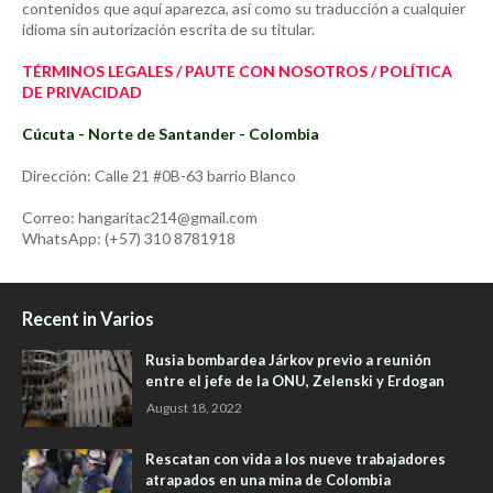
contenidos que aquí aparezca, así como su traducción a cualquier
idioma sin autorización escrita de su titular.
TÉRMINOS LEGALES / PAUTE CON NOSOTROS / POLÍTICA
DE PRIVACIDAD
Cúcuta - Norte de Santander - Colombia
Dirección: Calle 21 #0B-63 barrio Blanco
Correo: hangaritac214@gmail.com
WhatsApp: (+57) 310 8781918
Recent in Varios
Rusia bombardea Járkov previo a reunión
entre el jefe de la ONU, Zelenski y Erdogan
August 18, 2022
Rescatan con vida a los nueve trabajadores
atrapados en una mina de Colombia