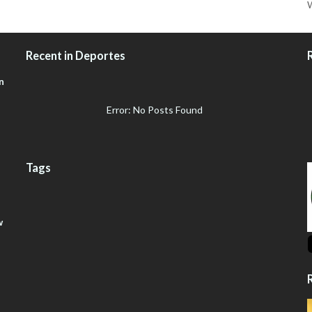
W
Recent in Deportes
n
Error: No Posts Found
Tags
w
R