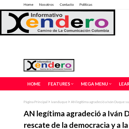
Home
Nosotros
Contacto
Políticas
HOME
FEATURES
MEGA MENU
LEA
Página Principal
ivanduque
AN legítima agradeció a Iván Duque su 
AN legítima agradeció a Iván D
rescate de la democracia y a l