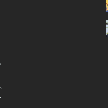
n
n
o
o