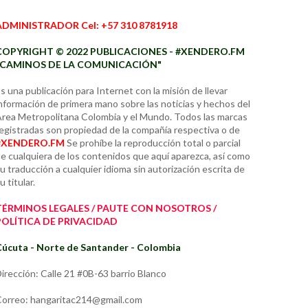
ADMINISTRADOR Cel: +57 310 8781918
COPYRIGHT © 2022 PUBLICACIONES - #XENDERO.FM
"CAMINOS DE LA COMUNICACIÓN"
s una publicación para Internet con la misión de llevar
nformación de primera mano sobre las noticias y hechos del
rea Metropolitana Colombia y el Mundo. Todos las marcas
egistradas son propiedad de la compañía respectiva o de
#XENDERO.FM
Se prohíbe la reproducción total o parcial
e cualquiera de los contenidos que aquí aparezca, así como
u traducción a cualquier idioma sin autorización escrita de
u titular.
TÉRMINOS LEGALES / PAUTE CON NOSOTROS /
POLÍTICA DE PRIVACIDAD
úcuta - Norte de Santander - Colombia
irección: Calle 21 #0B-63 barrio Blanco
orreo: hangaritac214@gmail.com