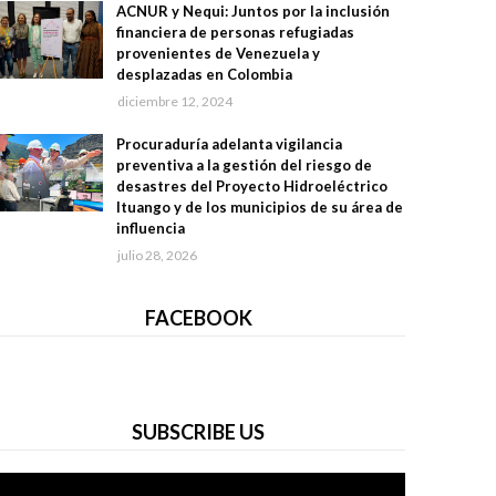
ACNUR y Nequi: Juntos por la inclusión
financiera de personas refugiadas
provenientes de Venezuela y
desplazadas en Colombia
diciembre 12, 2024
Procuraduría adelanta vigilancia
preventiva a la gestión del riesgo de
desastres del Proyecto Hidroeléctrico
Ituango y de los municipios de su área de
influencia
julio 28, 2026
FACEBOOK
SUBSCRIBE US