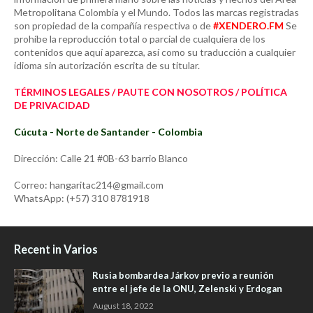
Metropolitana Colombia y el Mundo. Todos las marcas registradas
son propiedad de la compañía respectiva o de
#XENDERO.FM
Se
prohíbe la reproducción total o parcial de cualquiera de los
contenidos que aquí aparezca, así como su traducción a cualquier
idioma sin autorización escrita de su titular.
TÉRMINOS LEGALES / PAUTE CON NOSOTROS / POLÍTICA
DE PRIVACIDAD
Cúcuta - Norte de Santander - Colombia
Dirección: Calle 21 #0B-63 barrio Blanco
Correo: hangaritac214@gmail.com
WhatsApp: (+57) 310 8781918
Recent in Varios
Rusia bombardea Járkov previo a reunión
entre el jefe de la ONU, Zelenski y Erdogan
August 18, 2022