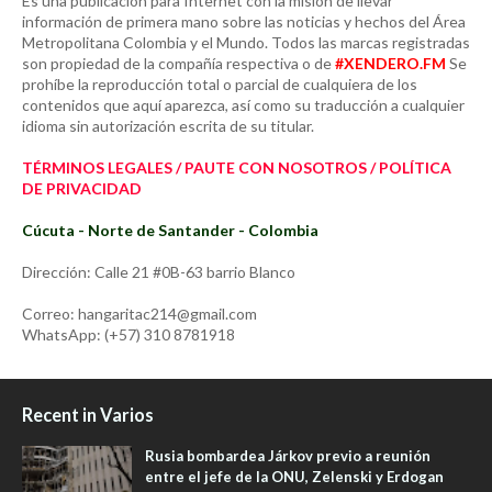
Es una publicación para Internet con la misión de llevar
información de primera mano sobre las noticias y hechos del Área
Metropolitana Colombia y el Mundo. Todos las marcas registradas
son propiedad de la compañía respectiva o de
#XENDERO.FM
Se
prohíbe la reproducción total o parcial de cualquiera de los
contenidos que aquí aparezca, así como su traducción a cualquier
idioma sin autorización escrita de su titular.
TÉRMINOS LEGALES / PAUTE CON NOSOTROS / POLÍTICA
DE PRIVACIDAD
Cúcuta - Norte de Santander - Colombia
Dirección: Calle 21 #0B-63 barrio Blanco
Correo: hangaritac214@gmail.com
WhatsApp: (+57) 310 8781918
Recent in Varios
Rusia bombardea Járkov previo a reunión
entre el jefe de la ONU, Zelenski y Erdogan