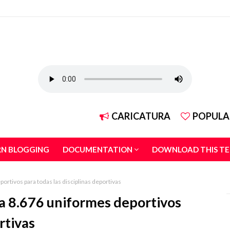
CARICATURA
POPULA
RN BLOGGING
DOCUMENTATION
DOWNLOAD THIS T
ortivos para todas las disciplinas deportivas
a 8.676 uniformes deportivos
rtivas