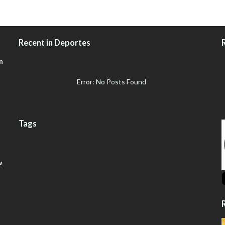
Recent in Deportes
n
Error: No Posts Found
Tags
w
R