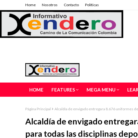
Home
Nosotros
Contacto
Políticas
HOME
FEATURES
MEGA MENU
LEA
Página Principal
Alcaldía de envigado entregara 8.676 uniformes dep
Alcaldía de envigado entregar
para todas las disciplinas depo