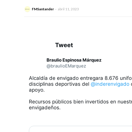
FMSantander
abril 11, 2023
Tweet
Ver Tweets nuevo
C
Braulio Espinosa Márquez
o
n
@braulioEMarquez
v
e
Alcaldía de envigado entregara 8.676 unifo
r
disciplinas deportivas del 
@inderenvigado
 
s
apoyo. 

a
c
i
Recursos públicos bien invertidos en nuestr
ó
envigadeños. 

n