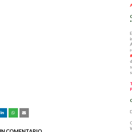
E
i
Á
r
d
s
s
C
D
C
W
 UN COMENTARIO