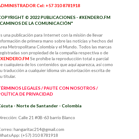
ADMINISTRADOR Cel: +57 310 8781918
COPYRIGHT © 2022 PUBLICACIONES - #XENDERO.FM
"CAMINOS DE LA COMUNICACIÓN"
s una publicación para Internet con la misión de llevar
nformación de primera mano sobre las noticias y hechos del
rea Metropolitana Colombia y el Mundo. Todos las marcas
egistradas son propiedad de la compañía respectiva o de
#XENDERO.FM
Se prohíbe la reproducción total o parcial
e cualquiera de los contenidos que aquí aparezca, así como
u traducción a cualquier idioma sin autorización escrita de
u titular.
TÉRMINOS LEGALES / PAUTE CON NOSOTROS /
POLÍTICA DE PRIVACIDAD
úcuta - Norte de Santander - Colombia
irección: Calle 21 #0B-63 barrio Blanco
orreo: hangaritac214@gmail.com
hatsApp: (+57) 310 8781918