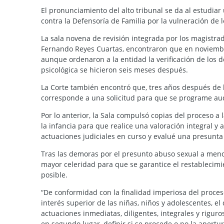
El pronunciamiento del alto tribunal se da al estudia
contra la Defensoría de Familia por la vulneración de
La sala novena de revisión integrada por los magistrad
Fernando Reyes Cuartas, encontraron que en noviembr
aunque ordenaron a la entidad la verificación de los de
psicológica se hicieron seis meses después.
La Corte también encontró que, tres años después de l
corresponde a una solicitud para que se programe aud
Por lo anterior, la Sala compulsó copias del proceso a
la infancia para que realice una valoración integral y
actuaciones judiciales en curso y evalué una presunta 
Tras las demoras por el presunto abuso sexual a menor
mayor celeridad para que se garantice el restablecim
posible.
“De conformidad con la finalidad imperiosa del proceso
interés superior de las niñas, niños y adolescentes, e
actuaciones inmediatas, diligentes, integrales y riguros
en segundo lugar, definir si se procede o no la apertu