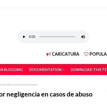
CARICATURA
POPULA
RN BLOGGING
DOCUMENTATION
DOWNLOAD THIS T
asos de abuso sexual a menores
por negligencia en casos de abuso