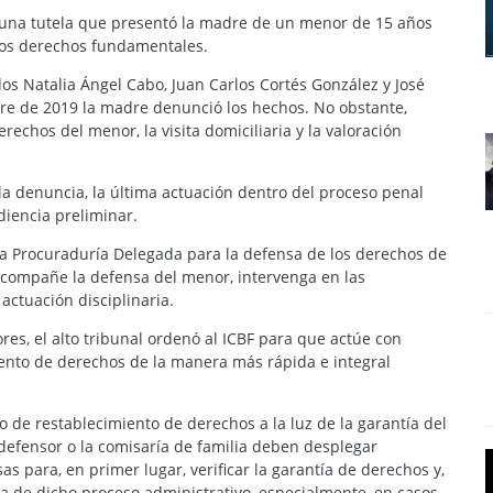
r una tutela que presentó la madre de un menor de 15 años
 los derechos fundamentales.
os Natalia Ángel Cabo, Juan Carlos Cortés González y José
e de 2019 la madre denunció los hechos. No obstante,
rechos del menor, la visita domiciliaria y la valoración
a denuncia, la última actuación dentro del proceso penal
iencia preliminar.
 la Procuraduría Delegada para la defensa de los derechos de
 acompañe la defensa del menor, intervenga en las
actuación disciplinaria.
es, el alto tribunal ordenó al ICBF para que actúe con
iento de derechos de la manera más rápida e integral
 de restablecimiento de derechos a la luz de la garantía del
l defensor o la comisaría de familia deben desplegar
as para, en primer lugar, verificar la garantía de derechos y,
ra de dicho proceso administrativo, especialmente, en casos