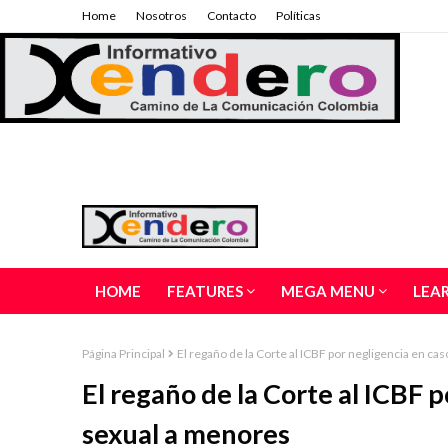
Home
Nosotros
Contacto
Políticas
HOME
FEATURES
MEGA MENU
LEA
Página Principal
El regaño de la Corte al ICBF por negligencia en c
El regaño de la Corte al ICBF 
sexual a menores