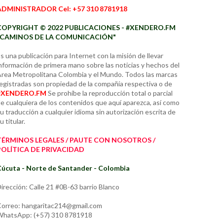
ADMINISTRADOR Cel: +57 310 8781918
COPYRIGHT © 2022 PUBLICACIONES - #XENDERO.FM
"CAMINOS DE LA COMUNICACIÓN"
s una publicación para Internet con la misión de llevar
nformación de primera mano sobre las noticias y hechos del
rea Metropolitana Colombia y el Mundo. Todos las marcas
egistradas son propiedad de la compañía respectiva o de
#XENDERO.FM
Se prohíbe la reproducción total o parcial
e cualquiera de los contenidos que aquí aparezca, así como
u traducción a cualquier idioma sin autorización escrita de
u titular.
TÉRMINOS LEGALES / PAUTE CON NOSOTROS /
POLÍTICA DE PRIVACIDAD
úcuta - Norte de Santander - Colombia
irección: Calle 21 #0B-63 barrio Blanco
orreo: hangaritac214@gmail.com
hatsApp: (+57) 310 8781918