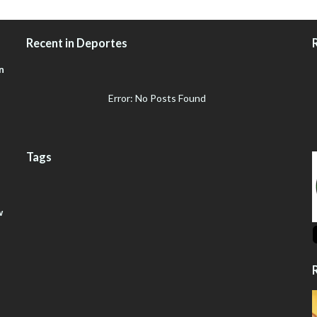
Recent in Deportes
n
Error: No Posts Found
Tags
w
R