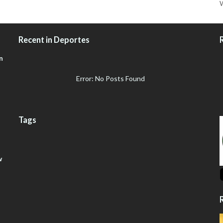
W
Recent in Deportes
n
Error: No Posts Found
Tags
w
R