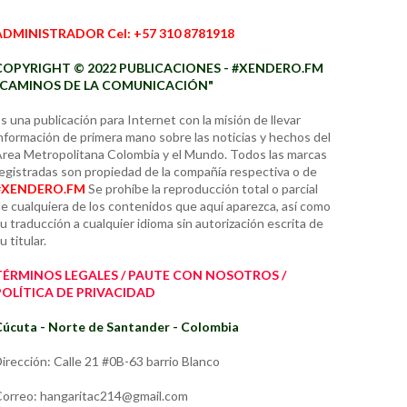
ADMINISTRADOR Cel: +57 310 8781918
COPYRIGHT © 2022 PUBLICACIONES - #XENDERO.FM
"CAMINOS DE LA COMUNICACIÓN"
s una publicación para Internet con la misión de llevar
nformación de primera mano sobre las noticias y hechos del
rea Metropolitana Colombia y el Mundo. Todos las marcas
egistradas son propiedad de la compañía respectiva o de
#XENDERO.FM
Se prohíbe la reproducción total o parcial
e cualquiera de los contenidos que aquí aparezca, así como
u traducción a cualquier idioma sin autorización escrita de
u titular.
TÉRMINOS LEGALES / PAUTE CON NOSOTROS /
POLÍTICA DE PRIVACIDAD
úcuta - Norte de Santander - Colombia
irección: Calle 21 #0B-63 barrio Blanco
orreo: hangaritac214@gmail.com