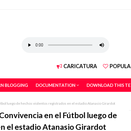
CARICATURA
POPULA
RN BLOGGING
DOCUMENTATION
DOWNLOAD THIS T
útbol luego de hechos violentos registrados en el estadio Atanasio Girardot
 Convivencia en el Fútbol luego de
n el estadio Atanasio Girardot