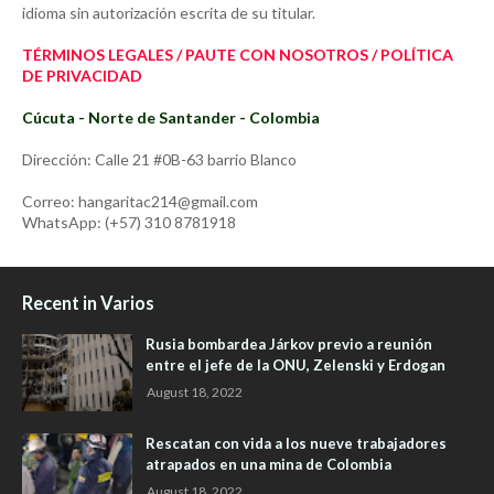
idioma sin autorización escrita de su titular.
TÉRMINOS LEGALES / PAUTE CON NOSOTROS / POLÍTICA
DE PRIVACIDAD
Cúcuta - Norte de Santander - Colombia
Dirección: Calle 21 #0B-63 barrio Blanco
Correo: hangaritac214@gmail.com
WhatsApp: (+57) 310 8781918
Recent in Varios
Rusia bombardea Járkov previo a reunión
entre el jefe de la ONU, Zelenski y Erdogan
August 18, 2022
Rescatan con vida a los nueve trabajadores
atrapados en una mina de Colombia
August 18, 2022