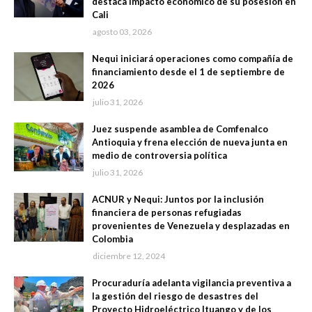
destaca impacto económico de su posesión en
Cali
agosto 03, 2026
Nequi iniciará operaciones como compañía de
financiamiento desde el 1 de septiembre de
2026
julio 31, 2026
Juez suspende asamblea de Comfenalco
Antioquia y frena elección de nueva junta en
medio de controversia política
julio 31, 2026
ACNUR y Nequi: Juntos por la inclusión
financiera de personas refugiadas
provenientes de Venezuela y desplazadas en
Colombia
diciembre 12, 2024
Procuraduría adelanta vigilancia preventiva a
la gestión del riesgo de desastres del
Proyecto Hidroeléctrico Ituango y de los