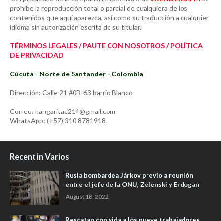
prohíbe la reproducción total o parcial de cualquiera de los
contenidos que aquí aparezca, así como su traducción a cualquier
idioma sin autorización escrita de su titular.
TÉRMINOS LEGALES / PAUTE CON NOSOTROS / POLÍTICA
DE PRIVACIDAD
Cúcuta - Norte de Santander - Colombia
Dirección: Calle 21 #0B-63 barrio Blanco
Correo: hangaritac214@gmail.com
WhatsApp: (+57) 310 8781918
Recent in Varios
Rusia bombardea Járkov previo a reunión
entre el jefe de la ONU, Zelenski y Erdogan
August 18, 2022
Rescatan con vida a los nueve trabajadores