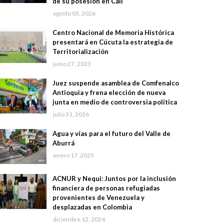
de su posesión en Cali
agosto 03, 2026
Centro Nacional de Memoria Histórica
presentará en Cúcuta la estrategia de
Territorialización
junio 27, 2023
Juez suspende asamblea de Comfenalco
Antioquia y frena elección de nueva
junta en medio de controversia política
julio 31, 2026
Agua y vías para el futuro del Valle de
Aburrá
enero 17, 2025
ACNUR y Nequi: Juntos por la inclusión
financiera de personas refugiadas
provenientes de Venezuela y
desplazadas en Colombia
diciembre 12, 2024