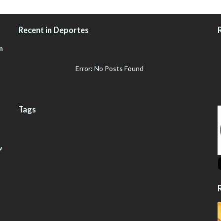
Recent in Deportes
n
Error: No Posts Found
Tags
w
R