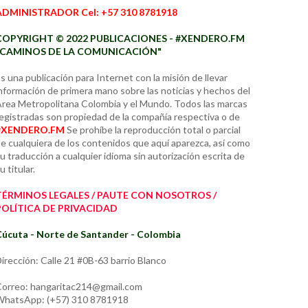
ADMINISTRADOR Cel: +57 310 8781918
COPYRIGHT © 2022 PUBLICACIONES - #XENDERO.FM
"CAMINOS DE LA COMUNICACIÓN"
s una publicación para Internet con la misión de llevar
nformación de primera mano sobre las noticias y hechos del
rea Metropolitana Colombia y el Mundo. Todos las marcas
egistradas son propiedad de la compañía respectiva o de
#XENDERO.FM
Se prohíbe la reproducción total o parcial
e cualquiera de los contenidos que aquí aparezca, así como
u traducción a cualquier idioma sin autorización escrita de
u titular.
TÉRMINOS LEGALES / PAUTE CON NOSOTROS /
POLÍTICA DE PRIVACIDAD
úcuta - Norte de Santander - Colombia
irección: Calle 21 #0B-63 barrio Blanco
orreo: hangaritac214@gmail.com
hatsApp: (+57) 310 8781918