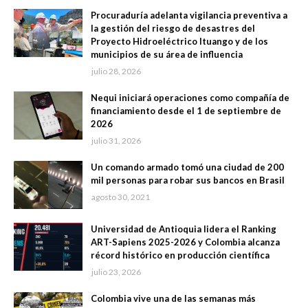
Procuraduría adelanta vigilancia preventiva a
la gestión del riesgo de desastres del
Proyecto Hidroeléctrico Ituango y de los
municipios de su área de influencia
julio 28, 2026
Nequi iniciará operaciones como compañía de
financiamiento desde el 1 de septiembre de
2026
julio 31, 2026
Un comando armado tomó una ciudad de 200
mil personas para robar sus bancos en Brasil
agosto 30, 2021
Universidad de Antioquia lidera el Ranking
ART-Sapiens 2025-2026 y Colombia alcanza
récord histórico en producción científica
julio 23, 2026
Colombia vive una de las semanas más