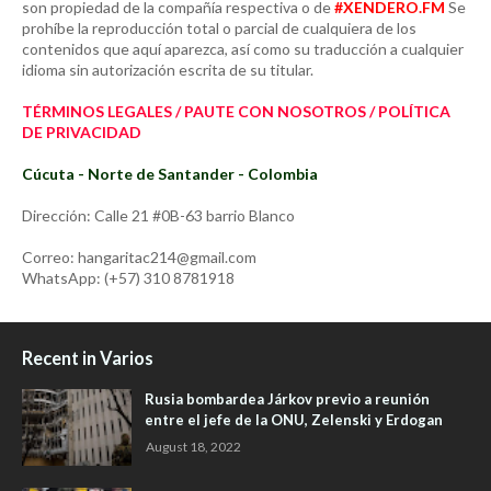
son propiedad de la compañía respectiva o de
#XENDERO.FM
Se
prohíbe la reproducción total o parcial de cualquiera de los
contenidos que aquí aparezca, así como su traducción a cualquier
idioma sin autorización escrita de su titular.
TÉRMINOS LEGALES / PAUTE CON NOSOTROS / POLÍTICA
DE PRIVACIDAD
Cúcuta - Norte de Santander - Colombia
Dirección: Calle 21 #0B-63 barrio Blanco
Correo: hangaritac214@gmail.com
WhatsApp: (+57) 310 8781918
Recent in Varios
Rusia bombardea Járkov previo a reunión
entre el jefe de la ONU, Zelenski y Erdogan
August 18, 2022