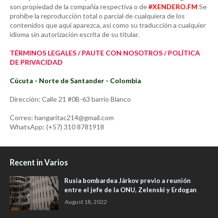
son propiedad de la compañía respectiva o de
#XENDERO.FM
Se
prohíbe la reproducción total o parcial de cualquiera de los
contenidos que aquí aparezca, así como su traducción a cualquier
idioma sin autorización escrita de su titular.
TÉRMINOS LEGALES / PAUTE CON NOSOTROS / POLÍTICA
DE PRIVACIDAD
Cúcuta - Norte de Santander - Colombia
Dirección: Calle 21 #0B-63 barrio Blanco
Correo: hangaritac214@gmail.com
WhatsApp: (+57) 310 8781918
Recent in Varios
Rusia bombardea Járkov previo a reunión
entre el jefe de la ONU, Zelenski y Erdogan
August 18, 2022