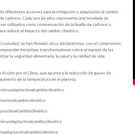
do diferentes acciones para la mitigación y adaptación al cambio
s de carbono. Cada uno de ellos representa una tonelada de
ser utilizados como compensación de la huella de carbono o
ra reducir el impacto del cambio climático.
Ecociudad, se han firmado cinco declaratorias, con el compromiso
 emprender iniciativas transformadoras sobre el manejo de los
zar la seguridad alimentaria, la salud y la calidad de vida
e Acción por el Clima, que apunta a la reducción de gases de
 aumento de la temperatura en el planeta.
ciónyadaptaciónalcambioclimático
taciónalcambioclimático
ptaciónalcambioclimático
iónyadaptaciónalcambioclimático
nyadaptaciónalcambioclimático