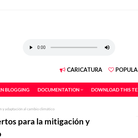
CARICATURA
POPULA
RN BLOGGING
DOCUMENTATION
DOWNLOAD THIS T
n y adaptación al cambio climático
tos para la mitigación y
o