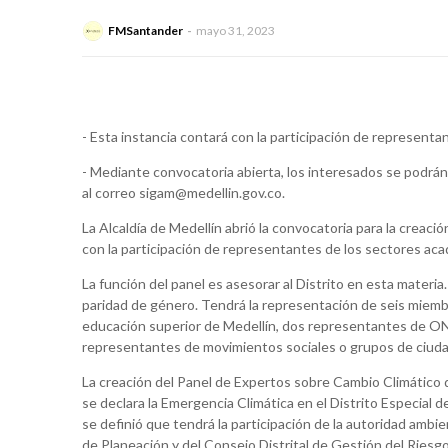
FMSantander
mayo 31, 2023
- Esta instancia contará con la participación de representa
- Mediante convocatoria abierta, los interesados se podrán 
al correo sigam@medellin.gov.co.
La Alcaldía de Medellín abrió la convocatoria para la creaci
con la participación de representantes de los sectores acad
La función del panel es asesorar al Distrito en esta mater
paridad de género. Tendrá la representación de seis miemb
educación superior de Medellín, dos representantes de ON
representantes de movimientos sociales o grupos de ciudad
La creación del Panel de Expertos sobre Cambio Climático 
se declara la Emergencia Climática en el Distrito Especial 
se definió que tendrá la participación de la autoridad amb
de Planeación y del Consejo Distrital de Gestión del Riesgo