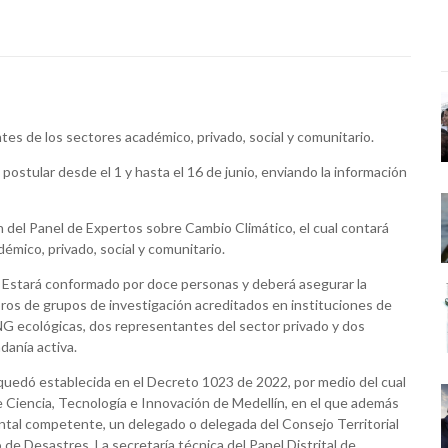
ntes de los sectores académico, privado, social y comunitario.
postular desde el 1 y hasta el 16 de junio, enviando la información
ón del Panel de Expertos sobre Cambio Climático, el cual contará
émico, privado, social y comunitario.
ia. Estará conformado por doce personas y deberá asegurar la
ros de grupos de investigación acreditados en instituciones de
G ecológicas, dos representantes del sector privado y dos
anía activa.
quedó establecida en el Decreto 1023 de 2022, por medio del cual
de Ciencia, Tecnología e Innovación de Medellín, en el que además
iental competente, un delegado o delegada del Consejo Territorial
 de Desastres. La secretaría técnica del Panel Distrital de