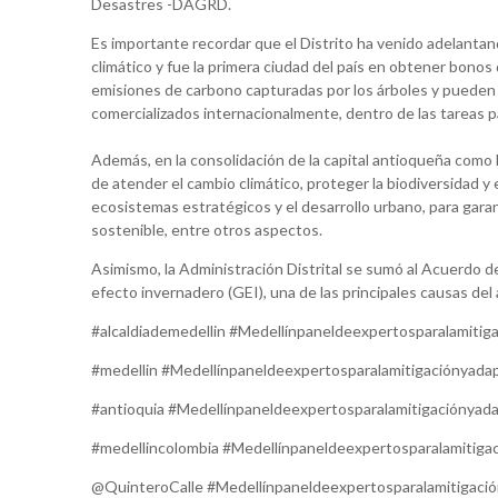
Desastres -DAGRD.
Es importante recordar que el Distrito ha venido adelantan
climático y fue la primera ciudad del país en obtener bono
emisiones de carbono capturadas por los árboles y pueden 
comercializados internacionalmente, dentro de las tareas pa
Además, en la consolidación de la capital antioqueña como 
de atender el cambio climático, proteger la biodiversidad y
ecosistemas estratégicos y el desarrollo urbano, para garanti
sostenible, entre otros aspectos.
Asimismo, la Administración Distrital se sumó al Acuerdo d
efecto invernadero (GEI), una de las principales causas del
#alcaldiademedellin #
Medellínpaneldeexpertosparalamitiga
#medellin #
Medellínpaneldeexpertosparalamitigaciónyadap
#antioquia #
Medellínpaneldeexpertosparalamitigaciónyada
#medellincolombia #
Medellínpaneldeexpertosparalamitigac
@QuinteroCalle #
Medellínpaneldeexpertosparalamitigació