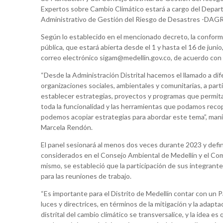
Expertos sobre Cambio Climático estará a cargo del Depa
Administrativo de Gestión del Riesgo de Desastres -DAGR
Según lo establecido en el mencionado decreto, la conform
pública, que estará abierta desde el 1 y hasta el 16 de junio
correo electrónico sigam@medellin.gov.co, de acuerdo con e
“Desde la Administración Distrital hacemos el llamado a d
organizaciones sociales, ambientales y comunitarias, a part
establecer estrategias, proyectos y programas que permitan
toda la funcionalidad y las herramientas que podamos recopi
podemos acopiar estrategias para abordar este tema”, mani
Marcela Rendón.
El panel sesionará al menos dos veces durante 2023 y defin
considerados en el Consejo Ambiental de Medellín y el Comi
mismo, se estableció que la participación de sus integrante
para las reuniones de trabajo.
“Es importante para el Distrito de Medellín contar con un
luces y directrices, en términos de la mitigación y la adap
distrital del cambio climático se transversalice, y la idea