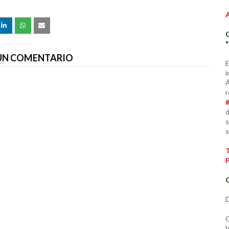
 UN COMENTARIO
E
i
Á
r
d
s
s
C
D
C
W