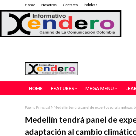
Home
Nosotros
Contacto
Políticas
HOME
FEATURES
MEGA MENU
LEA
Página Principal
Medellín tendrá panel de expertos para la mitigació
Medellín tendrá panel de exper
adaptación al cambio climátic