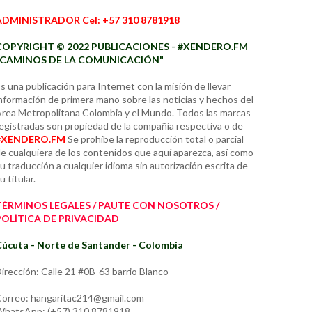
ADMINISTRADOR Cel: +57 310 8781918
COPYRIGHT © 2022 PUBLICACIONES - #XENDERO.FM
"CAMINOS DE LA COMUNICACIÓN"
s una publicación para Internet con la misión de llevar
nformación de primera mano sobre las noticias y hechos del
rea Metropolitana Colombia y el Mundo. Todos las marcas
egistradas son propiedad de la compañía respectiva o de
#XENDERO.FM
Se prohíbe la reproducción total o parcial
e cualquiera de los contenidos que aquí aparezca, así como
u traducción a cualquier idioma sin autorización escrita de
u titular.
TÉRMINOS LEGALES / PAUTE CON NOSOTROS /
POLÍTICA DE PRIVACIDAD
úcuta - Norte de Santander - Colombia
irección: Calle 21 #0B-63 barrio Blanco
orreo: hangaritac214@gmail.com
hatsApp: (+57) 310 8781918