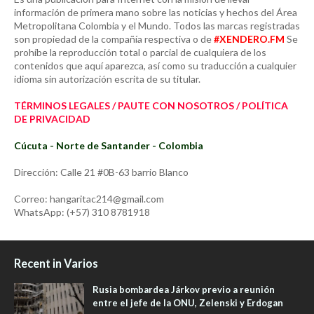
información de primera mano sobre las noticias y hechos del Área
Metropolitana Colombia y el Mundo. Todos las marcas registradas
son propiedad de la compañía respectiva o de
#XENDERO.FM
Se
prohíbe la reproducción total o parcial de cualquiera de los
contenidos que aquí aparezca, así como su traducción a cualquier
idioma sin autorización escrita de su titular.
TÉRMINOS LEGALES / PAUTE CON NOSOTROS / POLÍTICA
DE PRIVACIDAD
Cúcuta - Norte de Santander - Colombia
Dirección: Calle 21 #0B-63 barrio Blanco
Correo: hangaritac214@gmail.com
WhatsApp: (+57) 310 8781918
Recent in Varios
Rusia bombardea Járkov previo a reunión
entre el jefe de la ONU, Zelenski y Erdogan