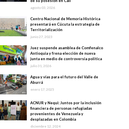
de su posesión en Cali
agosto 03, 2026
Centro Nacional de Memoria Histórica
presentará en Cúcuta la estrategia de
Territorialización
junio 27, 2023
Juez suspende asamblea de Comfenalco
Antioquia y frena elección de nueva
junta en medio de controversia política
julio 31, 2026
Agua y vías para el futuro del Valle de
Aburrá
enero 17, 2025
ACNUR y Nequi: Juntos por la inclusión
financiera de personas refugiadas
provenientes de Venezuela y
desplazadas en Colombia
diciembre 12, 2024