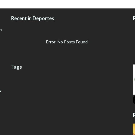
Recent in Deportes
n
Error: No Posts Found
Tags
w
R