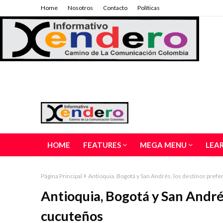
Home
Nosotros
Contacto
Políticas
HOME
FEATURES
MEGA MENU
LEA
Página Principal
Antioquia, Bogotá y San Andrés, los destinos prefe
Antioquia, Bogotá y San Andrés
cucuteños