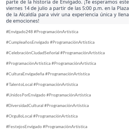
parte de la historia de Envigado. ¡Te esperamos este
viernes 14 de julio a partir de las 5:00 p.m. en la Plaza
de la Alcaldía para vivir una experiencia única y llena
de emociones!
#Envigado248 #ProgramaciónArtística
#CumpleañosEnvigado #ProgramaciónArtística
#CelebraciónCiudadSeñorial #ProgramaciónArtística
#ProgramaciónArtística #ProgramaciónArtística
#CulturaEnvigadeña #ProgramaciónArtística
#TalentoLocal #ProgramaciónArtística
#UnidosPorEnvigado #ProgramaciónArtística
#DiversidadCultural #ProgramaciónArtística
#OrgulloLocal #ProgramaciónArtística
#FestejosEnvigado #ProgramaciónArtística