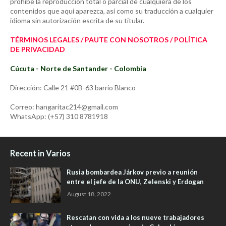
prohíbe la reproducción total o parcial de cualquiera de los
contenidos que aquí aparezca, así como su traducción a cualquier
idioma sin autorización escrita de su titular.
TÉRMINOS LEGALES / PAUTE CON NOSOTROS / POLÍTICA
DE PRIVACIDAD
Cúcuta - Norte de Santander - Colombia
Dirección: Calle 21 #0B-63 barrio Blanco
Correo: hangaritac214@gmail.com
WhatsApp: (+57) 310 8781918
Recent in Varios
Rusia bombardea Járkov previo a reunión
entre el jefe de la ONU, Zelenski y Erdogan
August 18, 2022
Rescatan con vida a los nueve trabajadores