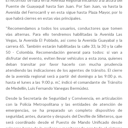
El recorrido se hará en la Avenida Regional iniciando a la altura del
Puente de Guayaquil hasta San Juan. Por San Juan, va hasta la
Avenida del Ferrocarril y en esta sigue hasta Plaza Mayor, por lo
que habrá cierres en estas vías principales.
“Recomendamos a todos los usuarios, conductores que tomen
vías alternas. Para ello tendremos habilitadas la Avenida Las
Vegas, la Avenida El Poblado, así como la Avenida Guayabal y la
carrera 65. También estarán habilitadas la calle 33, la 30 y la calle
50 - Colombia. Recomendación general para todos: si van a
disfrutar del evento, eviten llevar vehículos a esta zona, quienes
deban transitar por favor hacerlo con mucha prudencia
atendiendo las indicaciones de los agentes de tránsito. El cierre
de la avenida regional será a partir del domingo a las 9:00 p. m.
hasta el lunes a las 9:00 p. m.”, indicó el comandante de Tránsito
de Medellín, Luis Fernando Vanegas Bermúdez.
Desde la Secretaría de Seguridad y Convivencia, en articulación
con la Policía Metropolitana y las entidades de atención de
emergencias, se ha preparado un completo dispositivo de
seguridad, antes, durante y después del Desfile de Silleteros, que
será coordinado desde el Puesto de Mando Unificado desde