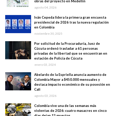
obras del proyecto en Medellín
agosto 04, 2026
Iván Cepeda lidera la primera gran encuesta
presidencial de 2026 tras la nueva regulación
en Colombia
noviembre 30, 2025
Por solicitud de la Procuraduría, Juez de
Cúcuta ordenó trasladar a 61 personas
privadas de la libertad que se encuentran en
estación de Policía de Cúcuta
enero 03, 2024
Abelardo de la Espriella anuncia aumento de
Colombia Mayor a $450.000 mensuales y
destaca impacto económico de su posesión en
Cali
agosto 03, 2026
Colombia vive una de las semanas más
violentas de 2026: cuatro masacres en cinco
días dejan 12 muertos