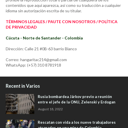
contenidos que aquí aparezca, así como su traducción a cualquier
idioma sin autorización escrita de su titular.
TÉRMINOS LEGALES / PAUTE CON NOSOTROS / POLÍTICA
DE PRIVACIDAD
Cúcuta - Norte de Santander - Colombia
Dirección: Calle 21 #0B-63 barrio Blanco
Correo: hangaritac214@gmail.com
WhatsApp: (+57) 310 8781918
Recent in Varios
Rusia bombardea Járkov previo a reunión
entre el jefe de la ONU, Zelenski y Erdogan
August 18, 2022
Rescatan con vida a los nueve trabajadores
atrapados en una mina de Colombia