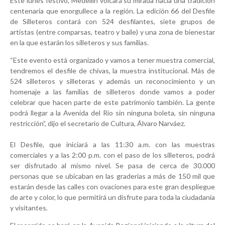
Este lunes festivo, Medellín volcará su mirada hacia una tradición
centenaria que enorgullece a la región. La edición 66 del Desfile
de Silleteros contará con 524 desfilantes, siete grupos de
artistas (entre comparsas, teatro y baile) y una zona de bienestar
en la que estarán los silleteros y sus familias.
“Este evento está organizado y vamos a tener muestra comercial,
tendremos el desfile de chivas, la muestra institucional. Más de
524 silleteros y silleteras y además un reconocimiento y un
homenaje a las familias de silleteros donde vamos a poder
celebrar que hacen parte de este patrimonio también. La gente
podrá llegar a la Avenida del Río sin ninguna boleta, sin ninguna
restricción”, dijo el secretario de Cultura, Álvaro Narváez.
El Desfile, que iniciará a las 11:30 a.m. con las muestras
comerciales y a las 2:00 p.m. con el paso de los silleteros, podrá
ser disfrutado al mismo nivel. Se pasa de cerca de 30.000
personas que se ubicaban en las graderías a más de 150 mil que
estarán desde las calles con ovaciones para este gran despliegue
de arte y color, lo que permitirá un disfrute para toda la ciudadanía
y visitantes.