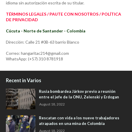
idioma sin autorización escrita de su titular.
TÉRMINOS LEGALES / PAUTE CON NOSOTROS / POLÍTICA
DE PRIVACIDAD
Cúcuta - Norte de Santander - Colombia
Dirección: Calle 21 #0B-63 barrio Blanco
Correo: hangaritac214@gmail.com
WhatsApp: (+57) 310 8781918
Recent in Varios
Rusia bombardea Járkov previo a reunión
entre el jefe de la ONU, Zelenski y Erdogan
August 18, 2022
Rescatan con vida a los nueve trabajadores
atrapados en una mina de Colombia
August 18, 2022