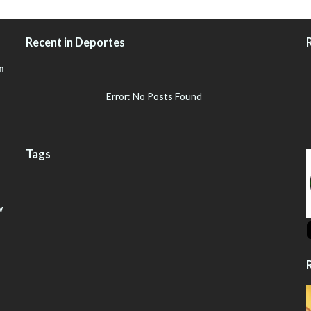
Recent in Deportes
n
Error: No Posts Found
Tags
w
R