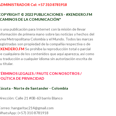
ADMINISTRADOR Cel: +57 310 8781918
COPYRIGHT © 2022 PUBLICACIONES - #XENDERO.FM
"CAMINOS DE LA COMUNICACIÓN"
s una publicación para Internet con la misión de llevar
nformación de primera mano sobre las noticias y hechos del
rea Metropolitana Colombia y el Mundo. Todos las marcas
egistradas son propiedad de la compañía respectiva o de
#XENDERO.FM
Se prohíbe la reproducción total o parcial
e cualquiera de los contenidos que aquí aparezca, así como
u traducción a cualquier idioma sin autorización escrita de
u titular.
TÉRMINOS LEGALES / PAUTE CON NOSOTROS /
POLÍTICA DE PRIVACIDAD
úcuta - Norte de Santander - Colombia
irección: Calle 21 #0B-63 barrio Blanco
orreo: hangaritac214@gmail.com
hatsApp: (+57) 310 8781918