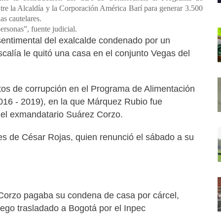
tre la Alcaldía y la Corporación América Barí para generar 3.500
as cautelares.
ersonas”, fuente judicial.
sentimental del exalcalde condenado por un
calía le quitó una casa en el conjunto Vegas del
tos de corrupción en el Programa de Alimentación
2016 - 2019), en la que Márquez Rubio fue
del exmandatario Suárez Corzo.
es de César Rojas, quien renunció el sábado a su
Corzo pagaba su condena de casa por cárcel,
uego trasladado a Bogotá por el Inpec