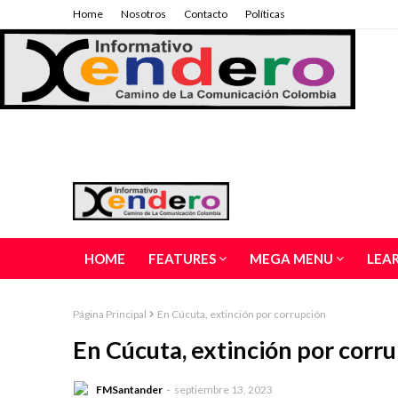
Home
Nosotros
Contacto
Políticas
HOME
FEATURES
MEGA MENU
LEA
Página Principal
En Cúcuta, extinción por corrupción
En Cúcuta, extinción por corr
FMSantander
septiembre 13, 2023