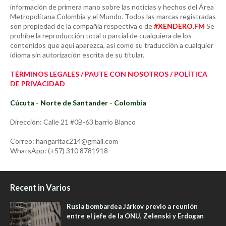
información de primera mano sobre las noticias y hechos del Área
Metropolitana Colombia y el Mundo. Todos las marcas registradas
son propiedad de la compañía respectiva o de
#XENDERO.FM
Se
prohíbe la reproducción total o parcial de cualquiera de los
contenidos que aquí aparezca, así como su traducción a cualquier
idioma sin autorización escrita de su titular.
TÉRMINOS LEGALES / PAUTE CON NOSOTROS / POLÍTICA
DE PRIVACIDAD
Cúcuta - Norte de Santander - Colombia
Dirección: Calle 21 #0B-63 barrio Blanco
Correo: hangaritac214@gmail.com
WhatsApp: (+57) 310 8781918
Recent in Varios
Rusia bombardea Járkov previo a reunión
entre el jefe de la ONU, Zelenski y Erdogan