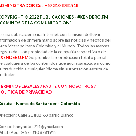
ADMINISTRADOR Cel: +57 310 8781918
COPYRIGHT © 2022 PUBLICACIONES - #XENDERO.FM
"CAMINOS DE LA COMUNICACIÓN"
s una publicación para Internet con la misión de llevar
nformación de primera mano sobre las noticias y hechos del
rea Metropolitana Colombia y el Mundo. Todos las marcas
egistradas son propiedad de la compañía respectiva o de
#XENDERO.FM
Se prohíbe la reproducción total o parcial
e cualquiera de los contenidos que aquí aparezca, así como
u traducción a cualquier idioma sin autorización escrita de
u titular.
TÉRMINOS LEGALES / PAUTE CON NOSOTROS /
POLÍTICA DE PRIVACIDAD
úcuta - Norte de Santander - Colombia
irección: Calle 21 #0B-63 barrio Blanco
orreo: hangaritac214@gmail.com
hatsApp: (+57) 310 8781918