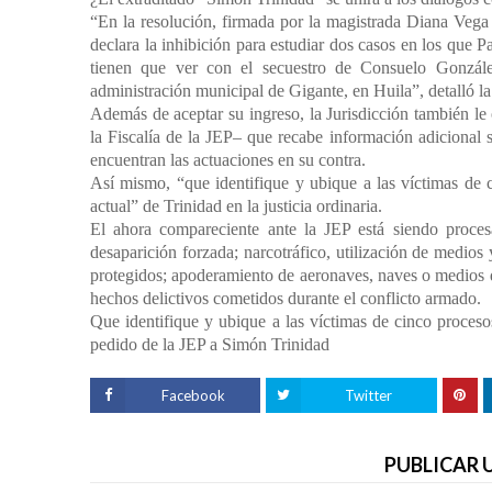
“En la resolución, firmada por la magistrada Diana Vega 
declara la inhibición para estudiar dos casos en los que P
tienen que ver con el secuestro de Consuelo Gonzál
administración municipal de Gigante, en Huila”, detalló la
Además de aceptar su ingreso, la Jurisdicción también l
la Fiscalía de la JEP– que recabe información adicional s
encuentran las actuaciones en su contra.
Así mismo, “que identifique y ubique a las víctimas de c
actual” de Trinidad en la justicia ordinaria.
El ahora compareciente ante la JEP está siendo proce
desaparición forzada; narcotráfico, utilización de medios
protegidos; apoderamiento de aeronaves, naves o medios de
hechos delictivos cometidos durante el conflicto armado.
Que identifique y ubique a las víctimas de cinco procesos
pedido de la JEP a Simón Trinidad
Facebook
Twitter
PUBLICAR