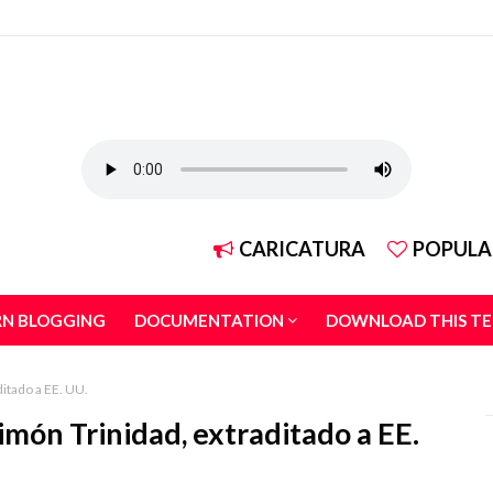
CARICATURA
POPULA
RN BLOGGING
DOCUMENTATION
DOWNLOAD THIS T
itado a EE. UU.
món Trinidad, extraditado a EE.