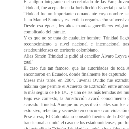
El antiguo integrante del secretariado de las Farc, J
Trinidad, fue aceptado en la Jurisdicción Especial para la P
Trinidad fue un importante comandante cuyo nombre sie
Juan Manuel Santos y esa extinta organización subversiva
Desde esa época, los altos mandos guerrilleros exigía
complicado del trámite.
Y es que no se trata de cualquier hombre, Trinidad llegó
reconocimiento a nivel nacional e internacional tras
estadounidenses en territorio colombiano.
Alias Simón Trinidad le pidió al canciller Álvaro Leyva 
total’
El caso fue tan famoso, que las autoridades de toda A
encontraron en Ecuador, donde finalmente fue capturado.
Meses más tarde, en 2004, Juvenal Ovidio fue extradi
máxima que permite el Acuerdo de Extración entre ambos
la más segura de EE.UU. y una de las más temidas del m
Bajo ese contexto, la Jurisdicción avocó conocimiento 
acusado Trinidad. Aunque no especificó cuáles son los ca
extorsivo, rebelión y secuestro en concurso con violación
Pese a eso, El Colombiano consultó fuentes de la JEP qu
transicional asumirá el caso de los estadounidenses, por l
¿El extraditado “Simón Trinidad” se unirá a los diálogos c