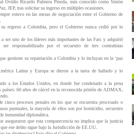
uvenal Ovidio Ricardo Palmera Pineda, más conocido como Simón
az, JEP, tras solicitar su ingreso en múltiples ocasiones.
mpre estuvo en las mesas de negociación entre el Gobierno de
.
n su regreso a Colombia, pero el Gobierno nunca cedió por lo
 a ser uno de los líderes más importantes de las Farc y adquirió
 ser responsabilizado por el secuestro de tres contratistas
que gestione su repatriación a Colombia y lo incluyan en la ‘paz
mérica Latina y Europa se dieron a la tarea de hallarlo y lo
tado a los Estados Unidos, en donde fue condenado a la pena
 países: 60 años de cárcel en la reconocida prisión de ADMAX,
undo.
de cinco procesos penales en los que se encuentra procesado o
sos puntuales, la mayoría de ellos son por homicidio, secuestro
 de inmunidad diplomática.
e aseguraron que esta comparecencia no implica que la justicia
o que ese delito sigue bajo la Jurisdicción de EE.UU.
on las disidencias? Esto dijo el Gobierno