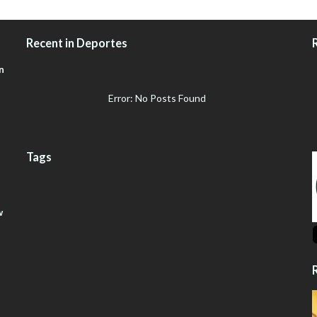
Recent in Deportes
n
Error: No Posts Found
Tags
w
R