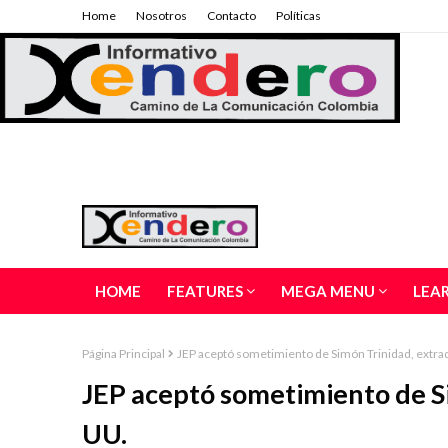
Home
Nosotros
Contacto
Políticas
HOME
FEATURES
MEGA MENU
LEA
Página Principal
JEP aceptó sometimiento de Simón Trinidad, extrad
JEP aceptó sometimiento de Si
UU.