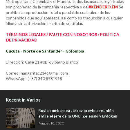
Metropolitana Colombia y el Mundo. Todos las marcas registradas
son propiedad de la compañía respectiva o de
#XENDERO.FM
Se
prohíbe la reproducción total o parcial de cualquiera de los
contenidos que aquí aparezca, así como su traducción a cualquier
idioma sin autorización escrita de su titular.
TÉRMINOS LEGALES / PAUTE CON NOSOTROS / POLÍTICA
DE PRIVACIDAD
Cúcuta - Norte de Santander - Colombia
Dirección: Calle 21 #0B-63 barrio Blanco
Correo: hangaritac214@gmail.com
WhatsApp: (+57) 310 8781918
Recent in Varios
Rusia bombardea Járkov previo a reunión
entre el jefe de la ONU, Zelenski y Erdogan
August 18, 2022