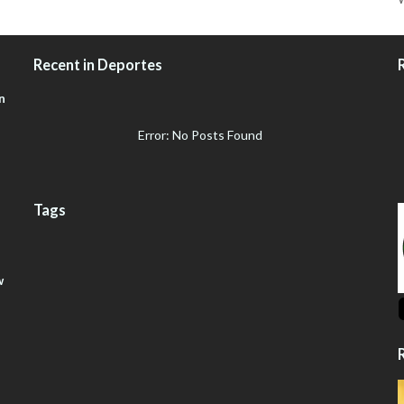
Recent in Deportes
n
Error: No Posts Found
Tags
w
R