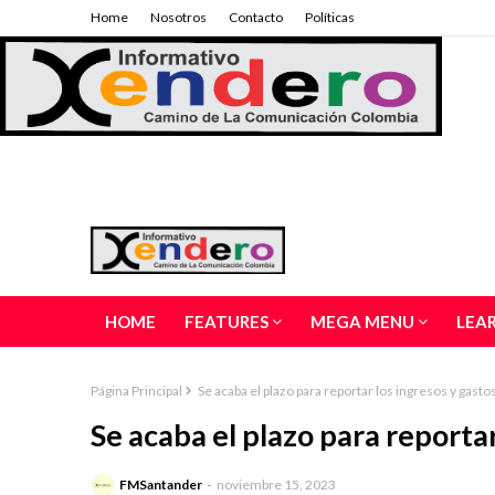
Home
Nosotros
Contacto
Políticas
HOME
FEATURES
MEGA MENU
LEA
Página Principal
Se acaba el plazo para reportar los ingresos y gast
Se acaba el plazo para reporta
FMSantander
noviembre 15, 2023