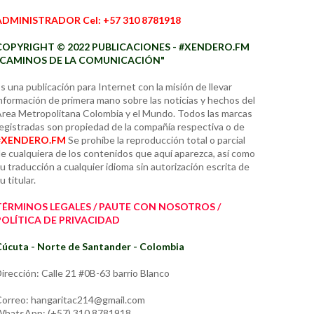
ADMINISTRADOR Cel: +57 310 8781918
COPYRIGHT © 2022 PUBLICACIONES - #XENDERO.FM
"CAMINOS DE LA COMUNICACIÓN"
s una publicación para Internet con la misión de llevar
nformación de primera mano sobre las noticias y hechos del
rea Metropolitana Colombia y el Mundo. Todos las marcas
egistradas son propiedad de la compañía respectiva o de
#XENDERO.FM
Se prohíbe la reproducción total o parcial
e cualquiera de los contenidos que aquí aparezca, así como
u traducción a cualquier idioma sin autorización escrita de
u titular.
TÉRMINOS LEGALES / PAUTE CON NOSOTROS /
POLÍTICA DE PRIVACIDAD
úcuta - Norte de Santander - Colombia
irección: Calle 21 #0B-63 barrio Blanco
orreo: hangaritac214@gmail.com
hatsApp: (+57) 310 8781918