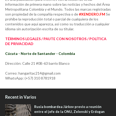
información de primera mano sobre las noticias y hechos del Área
Metropolitana Colombia y el Mundo. Todos las marcas registradas
son propiedad de la compañía respectiva o de
#XENDERO.FM
Se
prohíbe la reproducción total o parcial de cualquiera de los
contenidos que aquí aparezca, así como su traducción a cualquier
idioma sin autorización escrita de su titular.
TÉRMINOS LEGALES / PAUTE CON NOSOTROS / POLÍTICA
DE PRIVACIDAD
Cúcuta - Norte de Santander - Colombia
Dirección: Calle 21 #0B-63 barrio Blanco
Correo: hangaritac214@gmail.com
WhatsApp: (+57) 310 8781918
Recent in Varios
Rusia bombardea Járkov previo a reunión
entre el jefe de la ONU, Zelenski y Erdogan