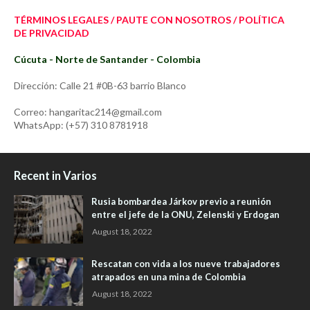
TÉRMINOS LEGALES / PAUTE CON NOSOTROS / POLÍTICA
DE PRIVACIDAD
Cúcuta - Norte de Santander - Colombia
Dirección: Calle 21 #0B-63 barrio Blanco
Correo: hangaritac214@gmail.com
WhatsApp: (+57) 310 8781918
Recent in Varios
Rusia bombardea Járkov previo a reunión
entre el jefe de la ONU, Zelenski y Erdogan
August 18, 2022
Rescatan con vida a los nueve trabajadores
atrapados en una mina de Colombia
August 18, 2022