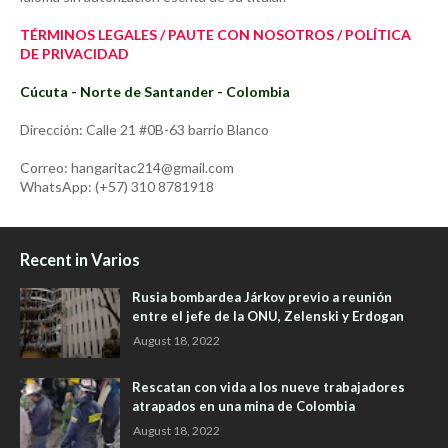
TÉRMINOS LEGALES / PAUTE CON NOSOTROS / POLÍTICA
DE PRIVACIDAD
Cúcuta - Norte de Santander - Colombia
Dirección: Calle 21 #0B-63 barrio Blanco
Correo: hangaritac214@gmail.com
WhatsApp: (+57) 310 8781918
Recent in Varios
Rusia bombardea Járkov previo a reunión
entre el jefe de la ONU, Zelenski y Erdogan
August 18, 2022
Rescatan con vida a los nueve trabajadores
atrapados en una mina de Colombia
August 18, 2022