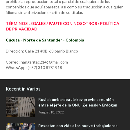
prohíbe la reproducción total o parcial de cualquiera de los
contenidos que aquí aparezca, así como su traducción a cualquier
idioma sin autorización escrita de su titular.
TÉRMINOS LEGALES / PAUTE CON NOSOTROS / POLÍTICA
DE PRIVACIDAD
Cúcuta - Norte de Santander - Colombia
Dirección: Calle 21 #0B-63 barrio Blanco
Correo: hangaritac214@gmail.com
WhatsApp: (+57) 310 8781918
Recent in Varios
Rusia bombardea Járkov previo a reunión
entre el jefe de la ONU, Zelenski y Erdogan
August 18, 2022
Rescatan con vida a los nueve trabajadores