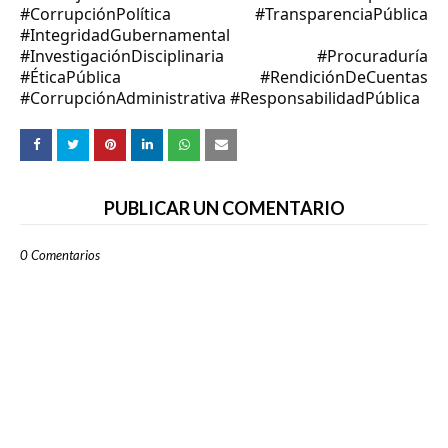
#CorrupciónPolítica #TransparenciaPública
#IntegridadGubernamental
#InvestigaciónDisciplinaria #Procuraduría
#ÉticaPública #RendiciónDeCuentas
#CorrupciónAdministrativa #ResponsabilidadPública
PUBLICAR UN COMENTARIO
0 Comentarios