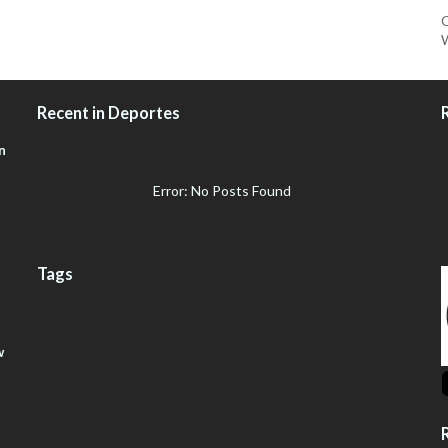
C
W
Recent in Deportes
n
Error: No Posts Found
Tags
w
R