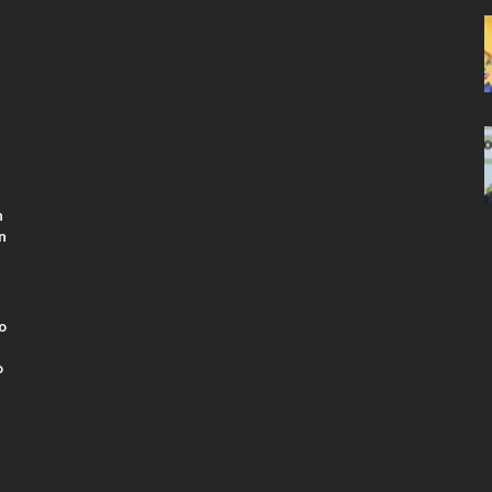
n
n
o
o