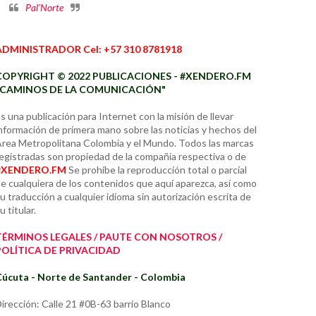
Pal'Norte
ADMINISTRADOR Cel: +57 310 8781918
COPYRIGHT © 2022 PUBLICACIONES - #XENDERO.FM
"CAMINOS DE LA COMUNICACIÓN"
s una publicación para Internet con la misión de llevar
nformación de primera mano sobre las noticias y hechos del
rea Metropolitana Colombia y el Mundo. Todos las marcas
egistradas son propiedad de la compañía respectiva o de
#XENDERO.FM
Se prohíbe la reproducción total o parcial
e cualquiera de los contenidos que aquí aparezca, así como
u traducción a cualquier idioma sin autorización escrita de
u titular.
TÉRMINOS LEGALES / PAUTE CON NOSOTROS /
POLÍTICA DE PRIVACIDAD
úcuta - Norte de Santander - Colombia
irección: Calle 21 #0B-63 barrio Blanco