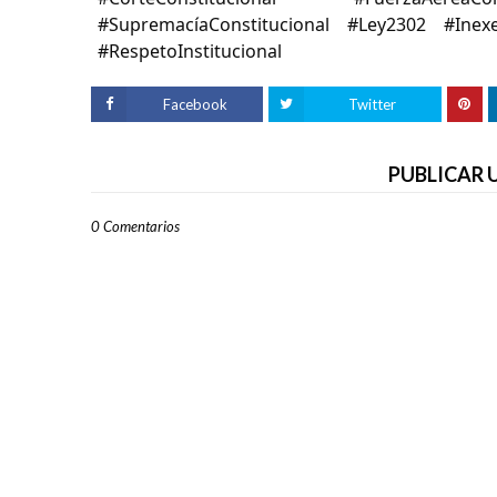
#SupremacíaConstitucional #Ley2302 #Inexeq
#RespetoInstitucional
Facebook
Twitter
PUBLICAR
0 Comentarios