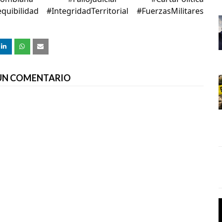
uibilidad #IntegridadTerritorial #FuerzasMilitares
 UN COMENTARIO