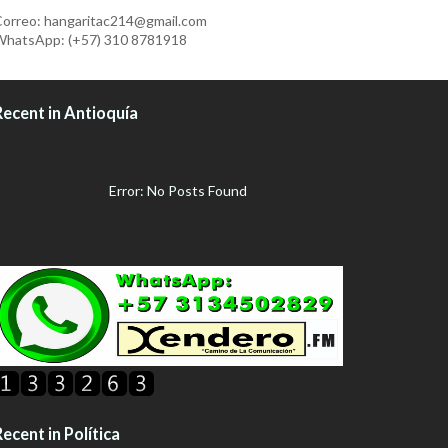
orreo: hangaritac214@gmail.com
hatsApp: (+57) 310 8781918
Recent in Antioquía
Error: No Posts Found
ecent in Política