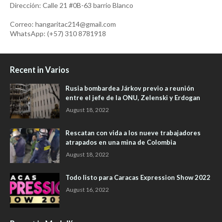
Dirección: Calle 21 #0B-63 barrio Blanco
Correo: hangaritac214@gmail.com
WhatsApp: (+57) 310 8781918
Recent in Varios
Rusia bombardea Járkov previo a reunión
entre el jefe de la ONU, Zelenski y Erdogan
August 18, 2022
Rescatan con vida a los nueve trabajadores
atrapados en una mina de Colombia
August 18, 2022
Todo listo para Caracas Expression Show 2022
August 16, 2022