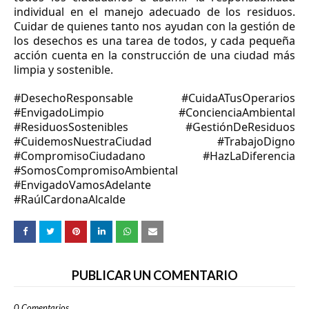
individual en el manejo adecuado de los residuos.
Cuidar de quienes tanto nos ayudan con la gestión de
los desechos es una tarea de todos, y cada pequeña
acción cuenta en la construcción de una ciudad más
limpia y sostenible.
#DesechoResponsable #CuidaATusOperarios
#EnvigadoLimpio #ConcienciaAmbiental
#ResiduosSostenibles #GestiónDeResiduos
#CuidemosNuestraCiudad #TrabajoDigno
#CompromisoCiudadano #HazLaDiferencia
#SomosCompromisoAmbiental
#EnvigadoVamosAdelante
#RaúlCardonaAlcalde
PUBLICAR UN COMENTARIO
0 Comentarios