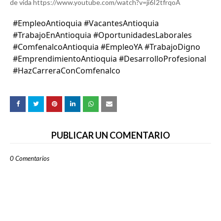
de vida https://www.youtube.com/watch?v=ji6I2tfrqoA
#EmpleoAntioquia #VacantesAntioquia
#TrabajoEnAntioquia #OportunidadesLaborales
#ComfenalcoAntioquia #EmpleoYA #TrabajoDigno
#EmprendimientoAntioquia #DesarrolloProfesional
#HazCarreraConComfenalco
PUBLICAR UN COMENTARIO
0 Comentarios