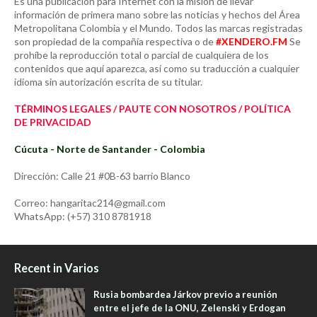
Es una publicación para Internet con la misión de llevar
información de primera mano sobre las noticias y hechos del Área
Metropolitana Colombia y el Mundo. Todos las marcas registradas
son propiedad de la compañía respectiva o de
#XENDERO.FM
Se
prohíbe la reproducción total o parcial de cualquiera de los
contenidos que aquí aparezca, así como su traducción a cualquier
idioma sin autorización escrita de su titular.
TÉRMINOS LEGALES / PAUTE CON NOSOTROS / POLÍTICA
DE PRIVACIDAD
Cúcuta - Norte de Santander - Colombia
Dirección: Calle 21 #0B-63 barrio Blanco
Correo: hangaritac214@gmail.com
WhatsApp: (+57) 310 8781918
Recent in Varios
Rusia bombardea Járkov previo a reunión
entre el jefe de la ONU, Zelenski y Erdogan