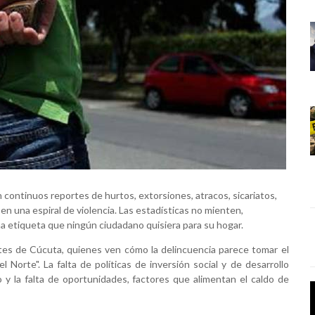
n continuos reportes de hurtos, extorsiones, atracos, sicariatos,
 una espiral de violencia. Las estadísticas no mienten,
na etiqueta que ningún ciudadano quisiera para su hogar.
tes de Cúcuta, quienes ven cómo la delincuencia parece tomar el
 Norte". La falta de políticas de inversión social y de desarrollo
 y la falta de oportunidades, factores que alimentan el caldo de