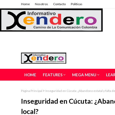
Home
Nosotros
Contacto
Políticas
HOME
FEATURES
MEGA MENU
LEA
Página Principal
Inseguridad en Cúcuta: ¿Abandono estatal y falta de
Inseguridad en Cúcuta: ¿Aband
local?