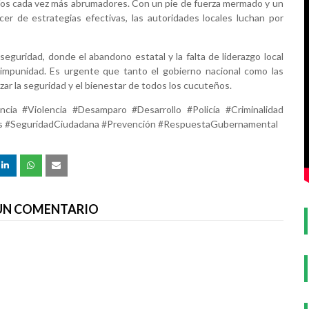
fíos cada vez más abrumadores. Con un pie de fuerza mermado y un
er de estrategias efectivas, las autoridades locales luchan por
guridad, donde el abandono estatal y la falta de liderazgo local
a impunidad. Es urgente que tanto el gobierno nacional como las
ar la seguridad y el bienestar de todos los cucuteños.
cia #Violencia #Desamparo #Desarrollo #Policía #Criminalidad
as #SeguridadCiudadana #Prevención #RespuestaGubernamental
 UN COMENTARIO