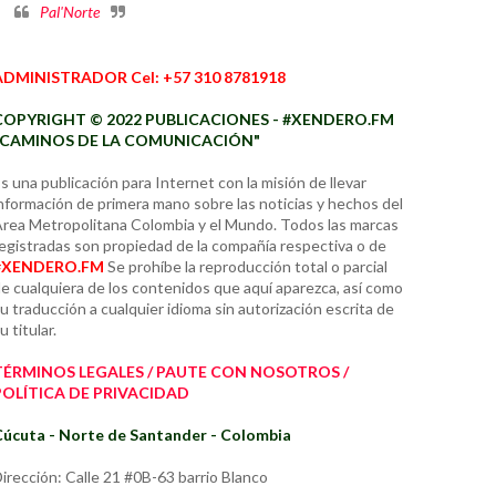
ADMINISTRADOR Cel: +57 310 8781918
COPYRIGHT © 2022 PUBLICACIONES - #XENDERO.FM
"CAMINOS DE LA COMUNICACIÓN"
s una publicación para Internet con la misión de llevar
nformación de primera mano sobre las noticias y hechos del
rea Metropolitana Colombia y el Mundo. Todos las marcas
egistradas son propiedad de la compañía respectiva o de
#XENDERO.FM
Se prohíbe la reproducción total o parcial
e cualquiera de los contenidos que aquí aparezca, así como
u traducción a cualquier idioma sin autorización escrita de
u titular.
TÉRMINOS LEGALES / PAUTE CON NOSOTROS /
POLÍTICA DE PRIVACIDAD
úcuta - Norte de Santander - Colombia
irección: Calle 21 #0B-63 barrio Blanco
orreo: hangaritac214@gmail.com
hatsApp: (+57) 310 8781918