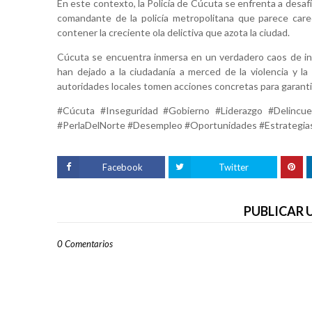
En este contexto, la Policía de Cúcuta se enfrenta a desa
comandante de la policía metropolitana que parece carec
contener la creciente ola delictiva que azota la ciudad.
Cúcuta se encuentra inmersa en un verdadero caos de inse
han dejado a la ciudadanía a merced de la violencia y l
autoridades locales tomen acciones concretas para garantiz
#Cúcuta #Inseguridad #Gobierno #Liderazgo #Delincuen
#PerlaDelNorte #Desempleo #Oportunidades #Estrategi
Facebook
Twitter
PUBLICAR
0 Comentarios