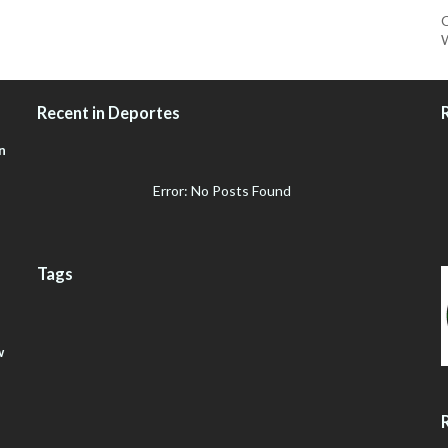
Recent in Deportes
n
Error: No Posts Found
Tags
w
R