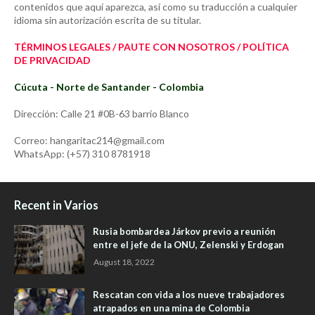
contenidos que aquí aparezca, así como su traducción a cualquier
idioma sin autorización escrita de su titular.
TÉRMINOS LEGALES / PAUTE CON NOSOTROS / POLÍTICA
DE PRIVACIDAD
Cúcuta - Norte de Santander - Colombia
Dirección: Calle 21 #0B-63 barrio Blanco
Correo: hangaritac214@gmail.com
WhatsApp: (+57) 310 8781918
Recent in Varios
Rusia bombardea Járkov previo a reunión
entre el jefe de la ONU, Zelenski y Erdogan
August 18, 2022
Rescatan con vida a los nueve trabajadores
atrapados en una mina de Colombia