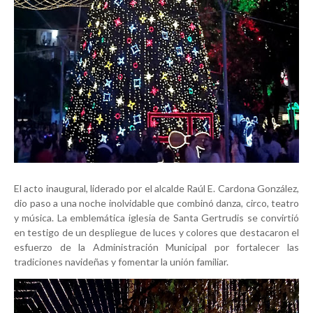
El acto inaugural, liderado por el alcalde Raúl E. Cardona González,
dio paso a una noche inolvidable que combinó danza, circo, teatro
y música. La emblemática iglesia de Santa Gertrudis se convirtió
en testigo de un despliegue de luces y colores que destacaron el
esfuerzo de la Administración Municipal por fortalecer las
tradiciones navideñas y fomentar la unión familiar.