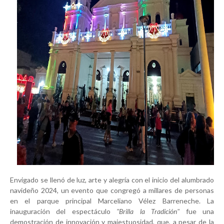
Envigado se llenó de luz, arte y alegría con el inicio del alumbrado
navideño 2024, un evento que congregó a millares de personas
en el parque principal Marceliano Vélez Barreneche. La
inauguración del espectáculo
"Brilla la Tradición"
fue una
demostración de innovación y majestuosidad, que, a pesar de la