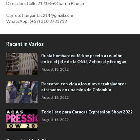
Dirección: Calle 21 #0B-63 barrio Blanco
Correo: hangaritac214@gmail.com
WhatsApp: (+57) 310 8781918
Recent in Varios
Rusia bombardea Járkov previo a reunión
entre el jefe de la ONU, Zelenski y Erdogan
August 18, 2022
Rescatan con vida a los nueve trabajadores
atrapados en una mina de Colombia
August 18, 2022
Todo listo para Caracas Expression Show 2022
August 16, 2022