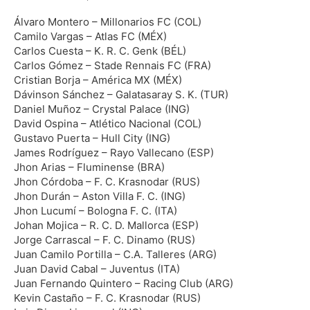
Álvaro Montero – Millonarios FC (COL)
Camilo Vargas – Atlas FC (MÉX)
Carlos Cuesta – K. R. C. Genk (BÉL)
Carlos Gómez – Stade Rennais FC (FRA)
Cristian Borja – América MX (MÉX)
Dávinson Sánchez – Galatasaray S. K. (TUR)
Daniel Muñoz – Crystal Palace (ING)
David Ospina – Atlético Nacional (COL)
Gustavo Puerta – Hull City (ING)
James Rodríguez – Rayo Vallecano (ESP)
Jhon Arias – Fluminense (BRA)
Jhon Córdoba – F. C. Krasnodar (RUS)
Jhon Durán – Aston Villa F. C. (ING)
Jhon Lucumí – Bologna F. C. (ITA)
Johan Mojica – R. C. D. Mallorca (ESP)
Jorge Carrascal – F. C. Dinamo (RUS)
Juan Camilo Portilla – C.A. Talleres (ARG)
Juan David Cabal – Juventus (ITA)
Juan Fernando Quintero – Racing Club (ARG)
Kevin Castaño – F. C. Krasnodar (RUS)