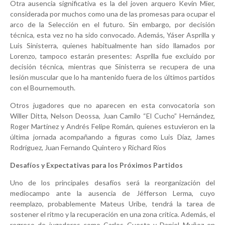
Otra ausencia significativa es la del joven arquero Kevin Mier,
considerada por muchos como una de las promesas para ocupar el
arco de la Selección en el futuro. Sin embargo, por decisión
técnica, esta vez no ha sido convocado. Además, Yáser Asprilla y
Luis Sinisterra, quienes habitualmente han sido llamados por
Lorenzo, tampoco estarán presentes: Asprilla fue excluido por
decisión técnica, mientras que Sinisterra se recupera de una
lesión muscular que lo ha mantenido fuera de los últimos partidos
con el Bournemouth.
Otros jugadores que no aparecen en esta convocatoria son
Willer Ditta, Nelson Deossa, Juan Camilo “El Cucho” Hernández,
Roger Martínez y Andrés Felipe Román, quienes estuvieron en la
última jornada acompañando a figuras como Luis Díaz, James
Rodríguez, Juan Fernando Quintero y Richard Ríos
Desafíos y Expectativas para los Próximos Partidos
Uno de los principales desafíos será la reorganización del
mediocampo ante la ausencia de Jéfferson Lerma, cuyo
reemplazo, probablemente Mateus Uribe, tendrá la tarea de
sostener el ritmo y la recuperación en una zona crítica. Además, el
regreso de jugadores como Carlos Cuesta y Daniel Muñoz en