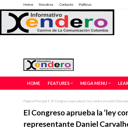
Home
Nosotros
Contacto
Políticas
HOME
FEATURES
MEGA MENU
LEA
Página Principal
El Congreso aprueba la ‘ley contra el ruido’ lidera
El Congreso aprueba la ‘ley con
representante Daniel Carvalh