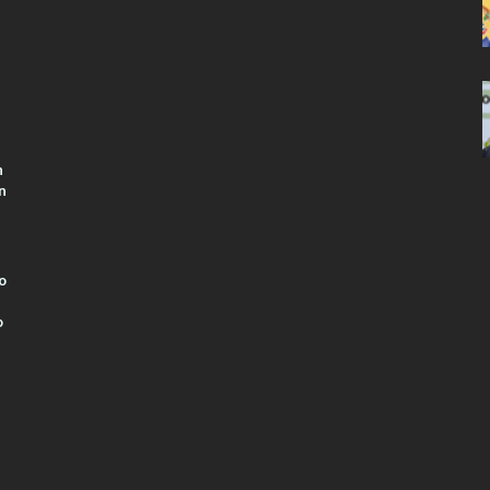
n
n
o
o