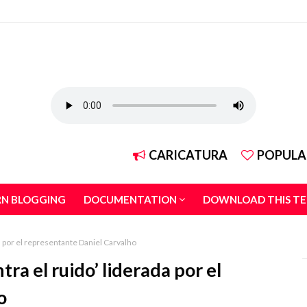
CARICATURA
POPULA
RN BLOGGING
DOCUMENTATION
DOWNLOAD THIS T
da por el representante Daniel Carvalho
tra el ruido’ liderada por el
o