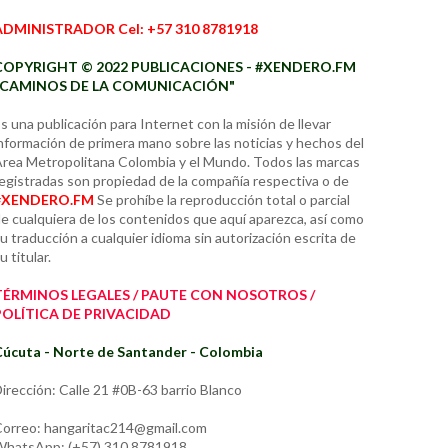
ADMINISTRADOR Cel: +57 310 8781918
COPYRIGHT © 2022 PUBLICACIONES - #XENDERO.FM
"CAMINOS DE LA COMUNICACIÓN"
s una publicación para Internet con la misión de llevar
nformación de primera mano sobre las noticias y hechos del
rea Metropolitana Colombia y el Mundo. Todos las marcas
egistradas son propiedad de la compañía respectiva o de
#XENDERO.FM
Se prohíbe la reproducción total o parcial
e cualquiera de los contenidos que aquí aparezca, así como
u traducción a cualquier idioma sin autorización escrita de
u titular.
TÉRMINOS LEGALES / PAUTE CON NOSOTROS /
POLÍTICA DE PRIVACIDAD
úcuta - Norte de Santander - Colombia
irección: Calle 21 #0B-63 barrio Blanco
orreo: hangaritac214@gmail.com
hatsApp: (+57) 310 8781918