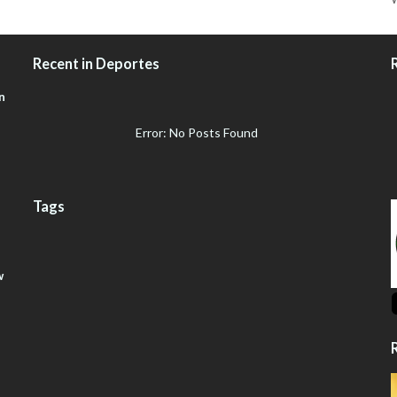
Recent in Deportes
n
Error: No Posts Found
Tags
w
R