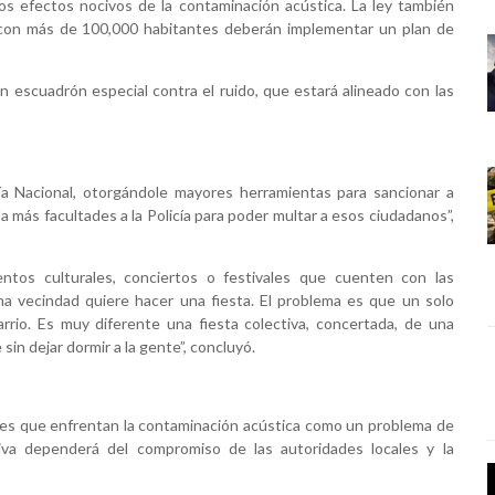
e los efectos nocivos de la contaminación acústica. La ley también
 con más de 100,000 habitantes deberán implementar un plan de
un escuadrón especial contra el ruido, que estará alineado con las
cía Nacional, otorgándole mayores herramientas para sancionar a
a más facultades a la Policía para poder multar a esos ciudadanos”,
entos culturales, conciertos o festivales que cuenten con las
na vecindad quiere hacer una fiesta. El problema es que un solo
rio. Es muy diferente una fiesta colectiva, concertada, de una
in dejar dormir a la gente”, concluyó.
íses que enfrentan la contaminación acústica como un problema de
tiva dependerá del compromiso de las autoridades locales y la