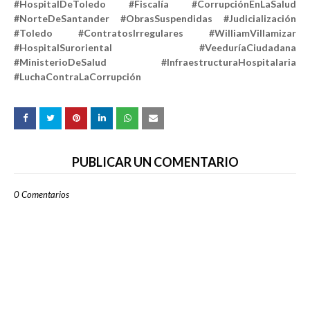
#HospitalDeToledo #Fiscalía #CorrupciónEnLaSalud
#NorteDeSantander #ObrasSuspendidas #Judicialización
#Toledo #ContratosIrregulares #WilliamVillamizar
#HospitalSuroriental #VeeduríaCiudadana
#MinisterioDeSalud #InfraestructuraHospitalaria
#LuchaContraLaCorrupción
PUBLICAR UN COMENTARIO
0 Comentarios