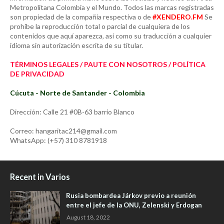
Metropolitana Colombia y el Mundo. Todos las marcas registradas
son propiedad de la compañía respectiva o de
#XENDERO.FM
Se
prohíbe la reproducción total o parcial de cualquiera de los
contenidos que aquí aparezca, así como su traducción a cualquier
idioma sin autorización escrita de su titular.
TÉRMINOS LEGALES / PAUTE CON NOSOTROS / POLÍTICA
DE PRIVACIDAD
Cúcuta - Norte de Santander - Colombia
Dirección: Calle 21 #0B-63 barrio Blanco
Correo: hangaritac214@gmail.com
WhatsApp: (+57) 310 8781918
Recent in Varios
Rusia bombardea Járkov previo a reunión
entre el jefe de la ONU, Zelenski y Erdogan
August 18, 2022