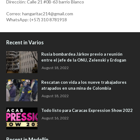
Dirección: Calle 21 #0B-63 barrio Blanco
Correo: hangaritac214@gmail.com
WhatsApp: (+57) 310 8781918
Recent in Varios
Rusia bombardea Járkov previo a reunión
entre el jefe de la ONU, Zelenski y Erdogan
August 18, 2022
Rescatan con vida a los nueve trabajadores
atrapados en una mina de Colombia
August 18, 2022
Todo listo para Caracas Expression Show 2022
August 16, 2022
Recent in Medellín