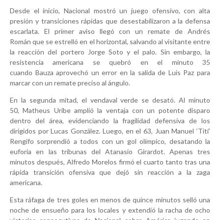
Desde el inicio, Nacional mostró un juego ofensivo, con alta
presión y transiciones rápidas que desestabilizaron a la defensa
escarlata. El primer aviso llegó con un remate de
Andrés
Román
que se estrelló en el horizontal, salvando al visitante entre
la reacción del portero
Jorge Soto
y el palo. Sin embargo, la
resistencia americana se quebró en el minuto 35
cuando
Bauza
aprovechó un error en la salida de
Luis Paz
para
marcar con un remate preciso al ángulo.
En la segunda mitad, el vendaval verde se desató. Al minuto
50,
Matheus Uribe
amplió la ventaja con un potente disparo
dentro del área, evidenciando la fragilidad defensiva de los
dirigidos por
Lucas González
. Luego, en el 63,
Juan Manuel ‘Tití’
Rengifo
sorprendió a todos con un
gol olímpico
, desatando la
euforia en las tribunas del Atanasio Girardot. Apenas tres
minutos después,
Alfredo Morelos
firmó el cuarto tanto tras una
rápida transición ofensiva que dejó sin reacción a la zaga
americana.
Esta ráfaga de tres goles en menos de quince minutos selló una
noche de ensueño para los locales y extendió la racha de
ocho