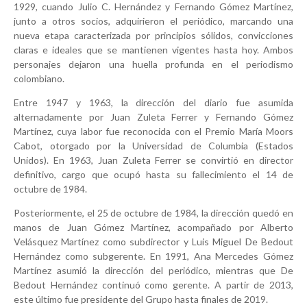
1929
, cuando
Julio C. Hernández
y
Fernando Gómez Martínez
,
junto a otros socios, adquirieron el periódico, marcando una
nueva etapa caracterizada por principios sólidos, convicciones
claras e ideales que se mantienen vigentes hasta hoy. Ambos
personajes dejaron una huella profunda en el periodismo
colombiano.
Entre
1947 y 1963
, la dirección del diario fue asumida
alternadamente por
Juan Zuleta Ferrer
y
Fernando Gómez
Martínez
, cuya labor fue reconocida con el
Premio María Moors
Cabot
, otorgado por la Universidad de Columbia (Estados
Unidos). En 1963, Juan Zuleta Ferrer se convirtió en director
definitivo, cargo que ocupó hasta su fallecimiento el
14 de
octubre de 1984
.
Posteriormente, el
25 de octubre de 1984
, la dirección quedó en
manos de
Juan Gómez Martínez
, acompañado por
Alberto
Velásquez Martínez
como subdirector y
Luis Miguel De Bedout
Hernández
como subgerente. En
1991
,
Ana Mercedes Gómez
Martínez
asumió la dirección del periódico, mientras que De
Bedout Hernández continuó como gerente. A partir de
2013
,
este último fue presidente del Grupo hasta finales de
2019
.