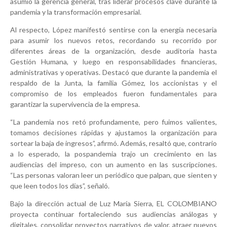
asumió la
gerencia general
, tras liderar procesos clave durante la
pandemia y la transformación empresarial.
Al respecto, López manifestó sentirse con la energía necesaria
para asumir los nuevos retos, recordando su recorrido por
diferentes áreas de la organización, desde auditoría hasta
Gestión Humana, y luego en responsabilidades financieras,
administrativas y operativas. Destacó que durante la pandemia el
respaldo de la Junta, la familia Gómez, los accionistas y el
compromiso de los empleados fueron fundamentales para
garantizar la supervivencia de la empresa.
“La pandemia nos retó profundamente, pero fuimos valientes,
tomamos decisiones rápidas y ajustamos la organización para
sortear la baja de ingresos”, afirmó. Además, resaltó que, contrario
a lo esperado, la pospandemia trajo un
crecimiento en las
audiencias del impreso
, con un aumento en las suscripciones.
“Las personas valoran leer un periódico que palpan, que sienten y
que leen todos los días”, señaló.
Bajo la dirección actual de
Luz María Sierra
, EL COLOMBIANO
proyecta continuar fortaleciendo sus audiencias análogas y
digitales, consolidar proyectos narrativos de valor, atraer nuevos