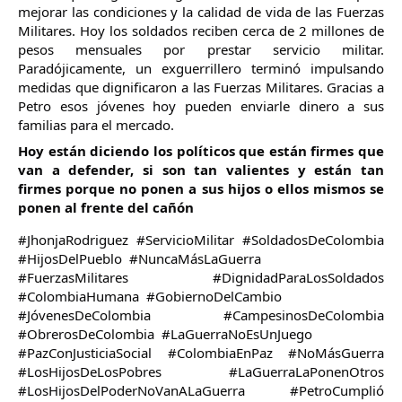
mejorar las condiciones y la calidad de vida de las Fuerzas 
Militares. Hoy los soldados reciben cerca de 2 millones de 
pesos mensuales por prestar servicio militar. 
Paradójicamente, un exguerrillero terminó impulsando 
medidas que dignificaron a las Fuerzas Militares. Gracias a 
Petro esos jóvenes hoy pueden enviarle dinero a sus 
familias para el mercado. 
Hoy están diciendo los políticos que están firmes que 
van a defender, si son tan valientes y están tan 
firmes porque no ponen a sus hijos o ellos mismos se 
ponen al frente del cañón
#JhonjaRodriguez  #ServicioMilitar  #SoldadosDeColombia  
#HijosDelPueblo  #NuncaMásLaGuerra  
#FuerzasMilitares  #DignidadParaLosSoldados  
#ColombiaHumana  #GobiernoDelCambio  
#JóvenesDeColombia  #CampesinosDeColombia  
#ObrerosDeColombia  #LaGuerraNoEsUnJuego  
#PazConJusticiaSocial  #ColombiaEnPaz  #NoMásGuerra 
#LosHijosDeLosPobres  
#LaGuerraLaPonenOtros  
#LosHijosDelPoderNoVanALaGuerra  
#PetroCumplió  