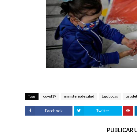
Tags
covid19
ministeriodesalud
tapabocas
usode
Facebook
Twitter
PUBLICAR