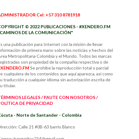
ADMINISTRADOR Cel: +57 310 8781918
COPYRIGHT © 2022 PUBLICACIONES - #XENDERO.FM
"CAMINOS DE LA COMUNICACIÓN"
s una publicación para Internet con la misión de llevar
nformación de primera mano sobre las noticias y hechos del
rea Metropolitana Colombia y el Mundo. Todos las marcas
egistradas son propiedad de la compañía respectiva o de
#XENDERO.FM
Se prohíbe la reproducción total o parcial
e cualquiera de los contenidos que aquí aparezca, así como
u traducción a cualquier idioma sin autorización escrita de
u titular.
TÉRMINOS LEGALES / PAUTE CON NOSOTROS /
POLÍTICA DE PRIVACIDAD
úcuta - Norte de Santander - Colombia
irección: Calle 21 #0B-63 barrio Blanco
orreo: hangaritac214@gmail.com