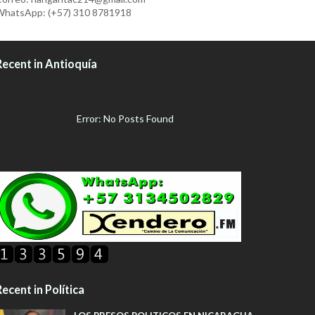
hatsApp: (+57) 310 8781918
Recent in Antioquía
Error: No Posts Found
ecent in Política