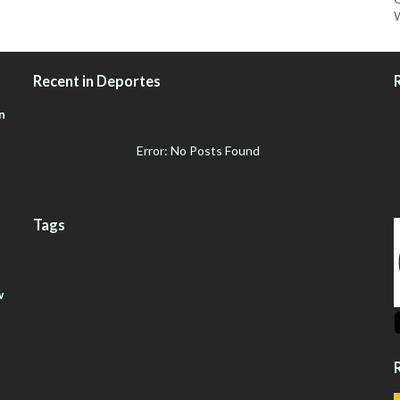
W
Recent in Deportes
n
Error: No Posts Found
Tags
w
R