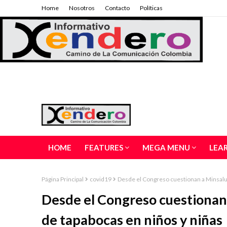
Home
Nosotros
Contacto
Políticas
HOME
FEATURES
MEGA MENU
LEA
Página Principal
covid19
Desde el Congreso cuestionan a Minsalud
Desde el Congreso cuestionan
de tapabocas en niños y niñas