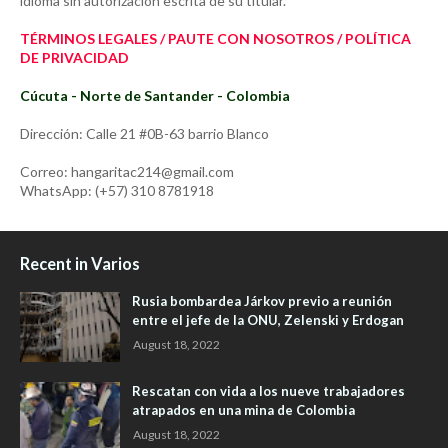
idioma sin autorización escrita de su titular.
TÉRMINOS LEGALES / PAUTE CON NOSOTROS / POLÍTICA
DE PRIVACIDAD
Cúcuta - Norte de Santander - Colombia
Dirección: Calle 21 #0B-63 barrio Blanco
Correo: hangaritac214@gmail.com
WhatsApp: (+57) 310 8781918
Recent in Varios
Rusia bombardea Járkov previo a reunión
entre el jefe de la ONU, Zelenski y Erdogan
August 18, 2022
Rescatan con vida a los nueve trabajadores
atrapados en una mina de Colombia
August 18, 2022