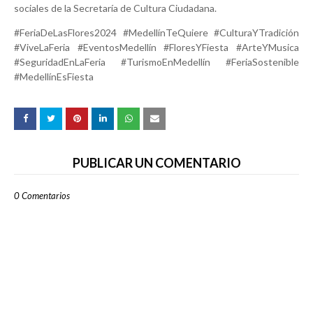
sociales de la Secretaría de Cultura Ciudadana.
#FeriaDeLasFlores2024 #MedellínTeQuiere #CulturaYTradición
#ViveLaFeria #EventosMedellín #FloresYFiesta #ArteYMusica
#SeguridadEnLaFeria #TurismoEnMedellín #FeriaSostenible
#MedellínEsFiesta
PUBLICAR UN COMENTARIO
0 Comentarios